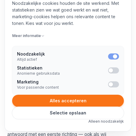
Noodzakelijke cookies houden de site werkend. Met
statistieken zien we wat goed werkt en wat niet,
marketing-cookies helpen ons relevante content te
tonen. Kies wat voor jou werkt.
Antwoord binnen 1 werkdag
Vaak dezelfde dag, geen automatische reply.
Meer informatie
Geen sales-call, geen funnel
U spreekt direct iemand met inhoud.
Noodzakelijk
Altijd actief
Senior binnen 1 tot 2 weken
Statistieken
Uit ons eigen team, klaar om te starten.
Anonieme gebruiksdata
Marketing
Voor passende content
CONTACT
Stel uw vraag
Alles accepteren
Selectie opslaan
Twee zinnen over wat er speelt is genoeg. Geen
Alleen noodzakelijk
accountmanager, geen sales-call. U krijgt binnen een dag
antwoord met een eerste richting — ook als wij