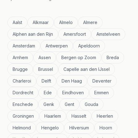
Aalst
Alkmaar
Almelo
Almere
Alphen aan den Rijn
Amersfoort
Amstelveen
Amsterdam
Antwerpen
Apeldoorn
Arnhem
Assen
Bergen op Zoom
Breda
Brugge
Brussel
Capelle aan den IJssel
Charleroi
Delft
Den Haag
Deventer
Dordrecht
Ede
Eindhoven
Emmen
Enschede
Genk
Gent
Gouda
Groningen
Haarlem
Hasselt
Heerlen
Helmond
Hengelo
Hilversum
Hoorn