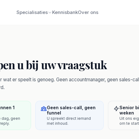
Specialisaties
Kennisbank
Over ons
pen u bij uw vraagstuk
 wat er speelt is genoeg. Geen accountmanager, geen sales-call. 
d.
innen 1
Geen sales-call, geen
Senior bi
funnel
weken
e dag, geen
U spreekt direct iemand
Uit ons ei
reply.
met inhoud.
om te star