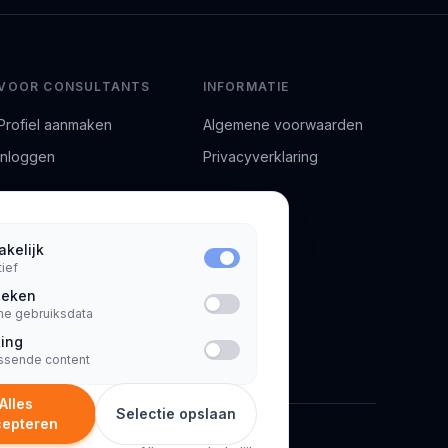
VOOR CONSULTANTS
INFORMATIE
Profiel aanmaken
Algemene voorwaarden
Inloggen
Privacyverklaring
kelijk
tief
tieken
e gebruiksdata
ing
ssende content
Alles
Selectie opslaan
epteren