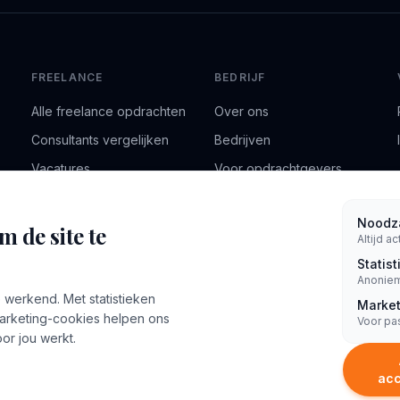
FREELANCE
BEDRIJF
Alle freelance opdrachten
Over ons
Consultants vergelijken
Bedrijven
Vacatures
Voor opdrachtgevers
Alle freelance
Blog
categorieën
Noodza
Contact
 de site te
Altijd ac
Consultancy nieuws
Statis
Salariswijzer
Anoniem
 werkend. Met statistieken
Kennisbank
Market
marketing-cookies helpen ons
Voor pa
or jou werkt.
acc