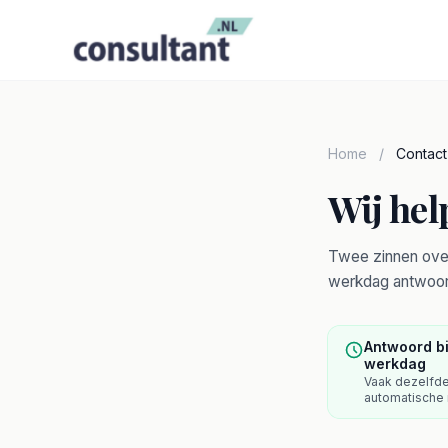
Home
/
Contact
Wij hel
Twee zinnen over
werkdag antwoor
Antwoord b
werkdag
Vaak dezelfd
automatische 