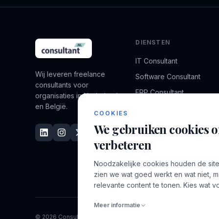
DIENSTEN
IT Consultant
Wij leveren freelance
Software Consultant
consultants voor
ERP Consultant
organisaties in Nederland
en België.
Data Consultant
COOKIES
Cybersecurity Consultant
We gebruiken cookies om
Alle specialisaties →
verbeteren
Noodzakelijke cookies houden de site
zien we wat goed werkt en wat niet, 
relevante content te tonen. Kies wat vo
Meer informatie
© 2026 Consultant.nl. Alle rechten voorbehouden.