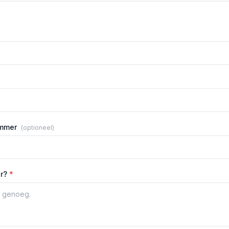
ummer
(optioneel)
er?
*