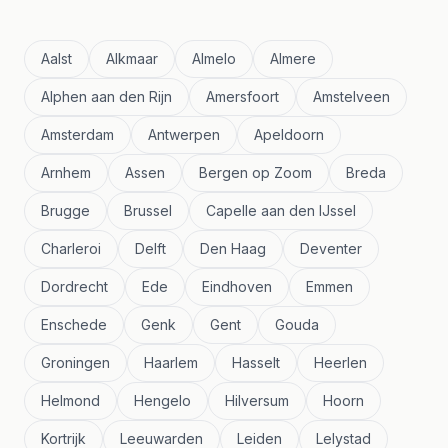
Aalst
Alkmaar
Almelo
Almere
Alphen aan den Rijn
Amersfoort
Amstelveen
Amsterdam
Antwerpen
Apeldoorn
Arnhem
Assen
Bergen op Zoom
Breda
Brugge
Brussel
Capelle aan den IJssel
Charleroi
Delft
Den Haag
Deventer
Dordrecht
Ede
Eindhoven
Emmen
Enschede
Genk
Gent
Gouda
Groningen
Haarlem
Hasselt
Heerlen
Helmond
Hengelo
Hilversum
Hoorn
Kortrijk
Leeuwarden
Leiden
Lelystad