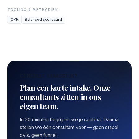
TOOLING & METHODIEK
OKR
Balanced scorecard
CONCREET VRAAGSTUK?
Plan een korte intake. Onze
consultants zitten in ons
eigen team.
In 30 minuten begrijpen we je context. Daarna
stellen we één consultant voor — geen stapel
cv’s, geen funnel.