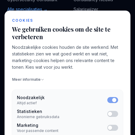
Alle specialisaties →
Salariswijzer
Kennisbank
COOKIES
We gebruiken cookies om de site te
verbeteren
BEDRIJF
VOOR CONSULTANTS
Noodzakelijke cookies houden de site werkend. Met
Over ons
Profiel aanmaken
statistieken zien we wat goed werkt en wat niet,
Bedrijven
Inloggen
marketing-cookies helpen ons relevante content te
Voor opdrachtgevers
tonen. Kies wat voor jou werkt.
Blog
Meer informatie
Contact
Noodzakelijk
Altijd actief
INFORMATIE
Statistieken
Algemene voorwaarden
Anonieme gebruiksdata
Privacyverklaring
Marketing
Voor passende content