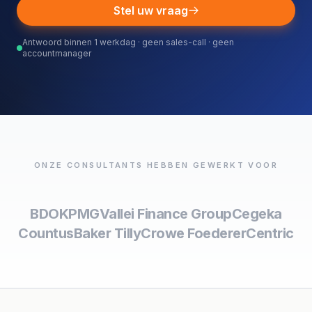
Stel uw vraag
Antwoord binnen 1 werkdag · geen sales-call · geen
accountmanager
ONZE CONSULTANTS HEBBEN GEWERKT VOOR
BDO
KPMG
Vallei Finance Group
Cegeka
Countus
Baker Tilly
Crowe Foederer
Centric