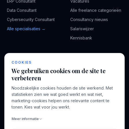
ERP Consultant
Vacatures
Data Consultant
Alle freelance categorieën
Cybersecurity Consultant
Consultancy nieuws
Alle specialisaties →
Salariswijzer
Kennisbank
BEDRIJF
VOOR CONSULTANTS
COOKIES
Over ons
Profiel aanmaken
We gebruiken cookies om de site te
Bedrijven
Inloggen
verbeteren
Voor opdrachtgevers
Noodzakelijke cookies houden de site werkend. Met
Blog
statistieken zien we wat goed werkt en wat niet,
marketing-cookies helpen ons relevante content te
Contact
tonen. Kies wat voor jou werkt.
Meer informatie
INFORMATIE