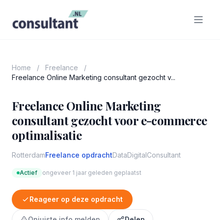
Home
/
Freelance
/
Freelance Online Marketing consultant gezocht v...
Freelance Online Marketing
consultant gezocht voor e-commerce
optimalisatie
Rotterdam
Freelance opdracht
Data
Digital
Consultant
Actief
ongeveer 1 jaar geleden geplaatst
Reageer op deze opdracht
Onjuiste info melden
Delen