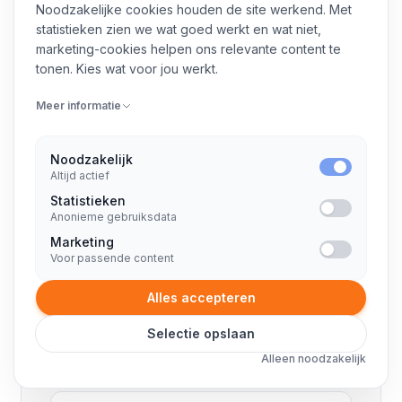
Senior binnen 1 tot 2 weken
Noodzakelijke cookies houden de site werkend. Met
Uit ons eigen team, klaar om te starten.
statistieken zien we wat goed werkt en wat niet,
marketing-cookies helpen ons relevante content te
tonen. Kies wat voor jou werkt.
CONTACT
Stel uw vraag
Meer informatie
Noodzakelijk
Twee zinnen over wat er speelt is genoeg. Geen
Altijd actief
accountmanager, geen sales-call. U krijgt binnen een dag
Statistieken
antwoord met een eerste richting — ook als wij
Anonieme gebruiksdata
uiteindelijk niet de juiste partij blijken.
Marketing
Voor passende content
Liever direct mailen?
hallo@consultant.nl
Alles accepteren
Selectie opslaan
Alleen noodzakelijk
Uw naam
*