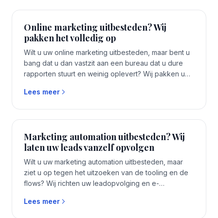
uitvoeren. Eén vast aanspreekpunt, binnen 1 tot 2
weken aan de slag, zonder accountmanager
Online marketing uitbesteden? Wij
ertussen.
pakken het volledig op
Wilt u uw online marketing uitbesteden, maar bent u
bang dat u dan vastzit aan een bureau dat u dure
rapporten stuurt en weinig oplevert? Wij pakken uw
marketing op met een eigen senior specialist,
Lees meer
transparant en zonder dat u ergens aan vastzit. Uw
accounts en data blijven van u. Eén vast
aanspreekpunt, binnen 1 tot 2 weken aan de slag,
zonder accountmanager ertussen.
Marketing automation uitbesteden? Wij
laten uw leads vanzelf opvolgen
Wilt u uw marketing automation uitbesteden, maar
ziet u op tegen het uitzoeken van de tooling en de
flows? Wij richten uw leadopvolging en e-
mailcampagnes in en houden ze draaiend, met een
Lees meer
eigen specialist. Uw systeem en data blijven van u.
Eén vast aanspreekpunt, binnen 1 tot 2 weken aan