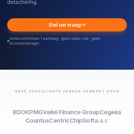
detachering.
Stel uw vraag
Antwoord binnen 1 werkdag · geen sales-call · geen
accountmanager
ONZE CONSULTANTS HEBBEN GEWERKT VOOR
BDO
KPMG
Vallei Finance Group
Cegeka
Countus
Centric
ChipSoft
a.s.r.