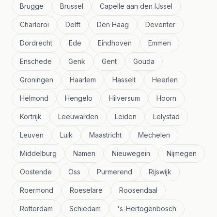
Brugge
Brussel
Capelle aan den IJssel
Charleroi
Delft
Den Haag
Deventer
Dordrecht
Ede
Eindhoven
Emmen
Enschede
Genk
Gent
Gouda
Groningen
Haarlem
Hasselt
Heerlen
Helmond
Hengelo
Hilversum
Hoorn
Kortrijk
Leeuwarden
Leiden
Lelystad
Leuven
Luik
Maastricht
Mechelen
Middelburg
Namen
Nieuwegein
Nijmegen
Oostende
Oss
Purmerend
Rijswijk
Roermond
Roeselare
Roosendaal
Rotterdam
Schiedam
's-Hertogenbosch