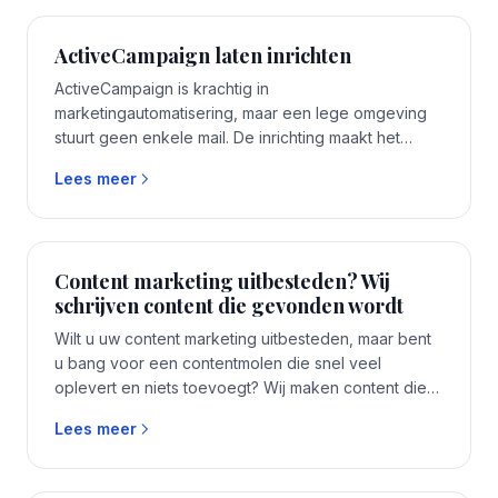
ActiveCampaign laten inrichten
ActiveCampaign is krachtig in
marketingautomatisering, maar een lege omgeving
stuurt geen enkele mail. De inrichting maakt het
verschil. Wij richten ActiveCampaign zo in dat het
Lees meer
aansluit op uw manier van werken en direct waarde
oplevert.
Content marketing uitbesteden? Wij
schrijven content die gevonden wordt
Wilt u uw content marketing uitbesteden, maar bent
u bang voor een contentmolen die snel veel
oplevert en niets toevoegt? Wij maken content die
gevonden wordt en bij uw merk past, met een eigen
Lees meer
specialist die uw vak snapt. De content en de
opgebouwde autoriteit blijven van u. Eén vast
aanspreekpunt, binnen 1 tot 2 weken aan de slag,