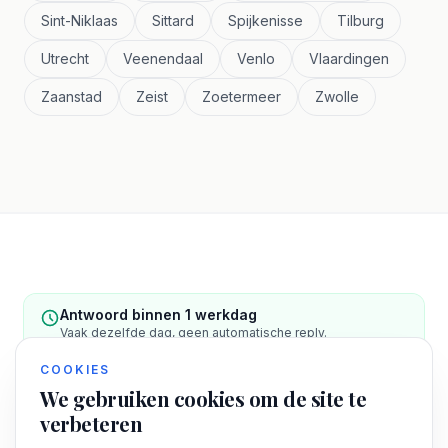
Sint-Niklaas
Sittard
Spijkenisse
Tilburg
Utrecht
Veenendaal
Venlo
Vlaardingen
Zaanstad
Zeist
Zoetermeer
Zwolle
Antwoord binnen 1 werkdag
Vaak dezelfde dag, geen automatische reply.
COOKIES
Geen sales-call, geen funnel
We gebruiken cookies om de site te
U spreekt direct iemand met inhoud.
verbeteren