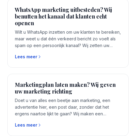
WhatsApp marketing uitbesteden? Wij
benutten het kanaal dat klanten echt
openen
Wilt u WhatsApp inzetten om uw klanten te bereiken,
maar weet u dat één verkeerd bericht zo voelt als
spam op een persoonlijk kanaal? Wij zetten uw
WhatsApp marketing goed en binnen de regels op,
Lees meer
zodat u het kanaal benut dat bijna iedereen opent.
Eén vast aanspreekpunt, binnen 1 tot 2 weken aan
de slag, zonder accountmanager ertussen.
Marketingplan laten maken? Wij geven
uw marketing richting
Doet u van alles een beetje aan marketing, een
advertentie hier, een post daar, zonder dat het
ergens naartoe lijkt te gaan? Wij maken een
concreet marketingplan dat richting geeft,
Lees meer
afgestemd op uw doel en uw budget. Geen dik
rapport voor in de la, maar een plan dat u kunt