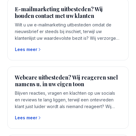
zonder accountmanager ertussen.
E-mailmarketing uitbesteden? Wij
houden contact met uw klanten
Wilt u uw e-mailmarketing uitbesteden omdat de
nieuwsbrief er steeds bij inschiet, terwijl uw
klantenlijst uw waardevolste bezit is? Wij verzorgen
uw campagnes en nieuwsbrieven met een eigen
Lees meer
specialist, zodat u in beeld blijft. Uw lijst en data
blijven van u. Eén vast aanspreekpunt, binnen 1 tot 2
weken aan de slag, zonder accountmanager
ertussen.
Webcare uitbesteden? Wij reageren snel
namens u, in uw eigen toon
Blijven reacties, vragen en klachten op uw socials
en reviews te lang liggen, terwijl een ontevreden
klant juist luider wordt als niemand reageert? Wij
nemen uw webcare over en reageren snel namens
Lees meer
u, in uw eigen toon, ook buiten kantooruren. Eén
vast aanspreekpunt, binnen 1 tot 2 weken aan de
slag, zonder accountmanager ertussen.