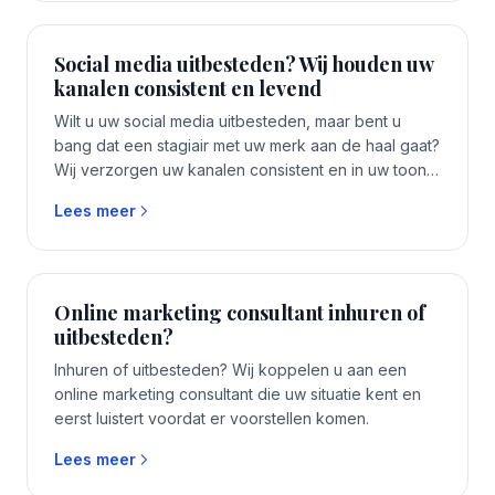
de slag, zonder accountmanager ertussen.
Social media uitbesteden? Wij houden uw
kanalen consistent en levend
Wilt u uw social media uitbesteden, maar bent u
bang dat een stagiair met uw merk aan de haal gaat?
Wij verzorgen uw kanalen consistent en in uw toon,
met een eigen specialist. Uw accounts blijven van u
Lees meer
en u zit nergens aan vast. Eén vast aanspreekpunt,
binnen 1 tot 2 weken aan de slag, zonder
accountmanager ertussen.
Online marketing consultant inhuren of
uitbesteden?
Inhuren of uitbesteden? Wij koppelen u aan een
online marketing consultant die uw situatie kent en
eerst luistert voordat er voorstellen komen.
Lees meer