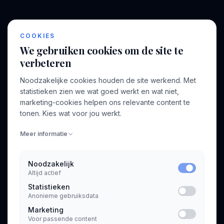
BEDRIJF
VOOR CONSULTANTS
COOKIES
Over ons
Profiel aanmaken
We gebruiken cookies om de site te
Bedrijven
Inloggen
verbeteren
Voor opdrachtgevers
Noodzakelijke cookies houden de site werkend. Met
Blog
statistieken zien we wat goed werkt en wat niet,
marketing-cookies helpen ons relevante content te
Contact
tonen. Kies wat voor jou werkt.
Meer informatie
INFORMATIE
Algemene voorwaarden
Noodzakelijk
Privacyverklaring
Altijd actief
Statistieken
Anonieme gebruiksdata
Marketing
Voor passende content
© 2026 Consultant.nl. Alle rechten voorbehouden.