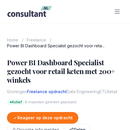
Home
/
Freelance
/
Power BI Dashboard Specialist gezocht voor reta...
Power BI Dashboard Specialist
gezocht voor retail keten met 200+
winkels
Groningen
Freelance opdracht
Data Engineering
ETL
Retail
Actief
8 maanden geleden geplaatst
Reageer op deze opdracht
Onjuiste info melden
Delen