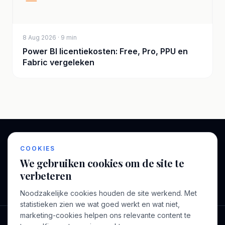
8 Aug 2026 · 9 min
Power BI licentiekosten: Free, Pro, PPU en
Fabric vergeleken
Consultant nodig?
COOKIES
Wij reageren binnen een werkdag.
We gebruiken cookies om de site te
verbeteren
Neem contact op
Noodzakelijke cookies houden de site werkend. Met
statistieken zien we wat goed werkt en wat niet,
marketing-cookies helpen ons relevante content te