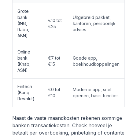
Grote
bank
Uitgebreid pakket,
€10 tot
(ING,
kantoren, persoonlijk
€25
Rabo,
advies
ABN)
Online
bank
€7 tot
Goede app,
(Knab,
€15
boekhoudkoppelingen
ASN)
Fintech
€0 tot
Moderne app, snel
(Bunq,
€10
openen, basis functies
Revolut)
Naast de vaste maandkosten rekenen sommige
banken transactiekosten. Check hoeveel je
betaalt per overboeking, pinbetaling of contante