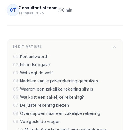
Consultant.nl team
CT
6 min
1 februari 2026
IN DIT ARTIKEL
01
Kort antwoord
02
Inhoudsopgave
03
Wat zegt de wet?
04
Nadelen van je privérekening gebruiken
05
Waarom een zakelijke rekening slim is
06
Wat kost een zakelijke rekening?
07
De juiste rekening kiezen
08
Overstappen naar een zakelijke rekening
09
Veelgestelde vragen
10
Mag de Belastingdienst mijn privérekening