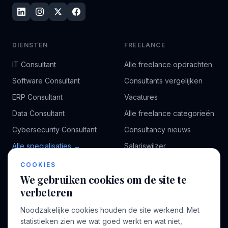
DIENSTEN
FREELANCE
IT Consultant
Alle freelance opdrachten
Software Consultant
Consultants vergelijken
ERP Consultant
Vacatures
Data Consultant
Alle freelance categorieën
Cybersecurity Consultant
Consultancy nieuws
Alle specialisaties →
Salariswijzer
Kennisbank
COOKIES
We gebruiken cookies om de site te
verbeteren
BEDRIJF
VOOR CONSULTANTS
Noodzakelijke cookies houden de site werkend. Met
Over ons
Profiel aanmaken
statistieken zien we wat goed werkt en wat niet,
Bedrijven
Inloggen