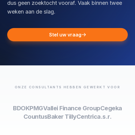
dus geen zoektocht vooraf. Vaak binnen twee
weken aan de slag.
Stel uw vraag
ONZE CONSULTANTS HEBBEN GEWERKT VOOR
BDO
KPMG
Vallei Finance Group
Cegeka
Countus
Baker Tilly
Centric
a.s.r.