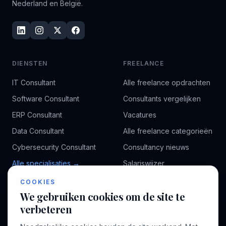
Nederland en België.
DIENSTEN
FREELANCE
IT Consultant
Alle freelance opdrachten
Software Consultant
Consultants vergelijken
ERP Consultant
Vacatures
Data Consultant
Alle freelance categorieën
Cybersecurity Consultant
Consultancy nieuws
Alle specialisaties →
Salariswijzer
Kennisbank
COOKIES
We gebruiken cookies om de site te
verbeteren
BEDRIJF
VOOR CONSULTANTS