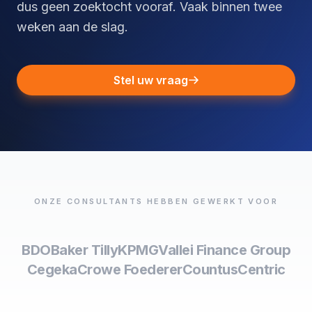
dus geen zoektocht vooraf. Vaak binnen twee
weken aan de slag.
Stel uw vraag
ONZE CONSULTANTS HEBBEN GEWERKT VOOR
BDO
Baker Tilly
KPMG
Vallei Finance Group
Cegeka
Crowe Foederer
Countus
Centric