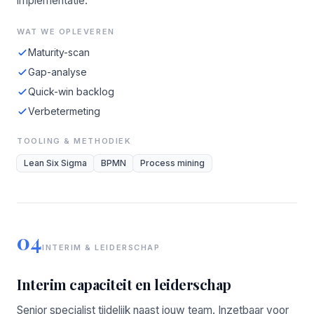
implementatie.
WAT WE OPLEVEREN
Maturity-scan
Gap-analyse
Quick-win backlog
Verbetermeting
TOOLING & METHODIEK
Lean Six Sigma
BPMN
Process mining
04
INTERIM & LEIDERSCHAP
Interim capaciteit en leiderschap
Senior specialist tijdelijk naast jouw team. Inzetbaar voor