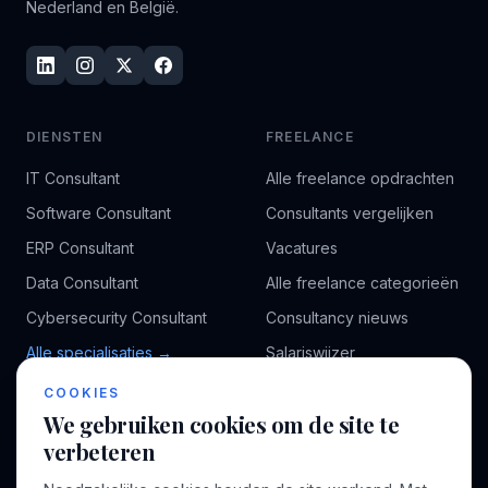
Nederland en België.
DIENSTEN
FREELANCE
IT Consultant
Alle freelance opdrachten
Software Consultant
Consultants vergelijken
ERP Consultant
Vacatures
Data Consultant
Alle freelance categorieën
Cybersecurity Consultant
Consultancy nieuws
Alle specialisaties →
Salariswijzer
Kennisbank
COOKIES
We gebruiken cookies om de site te
verbeteren
BEDRIJF
VOOR CONSULTANTS