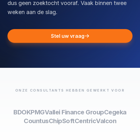
dus geen zoektocht vooraf. Vaak binnen twee
weken aan de slag.
Stel uw vraag
ONZE CONSULTANTS HEBBEN GEWERKT VOOR
BDO
KPMG
Vallei Finance Group
Cegeka
Countus
ChipSoft
Centric
Valcon