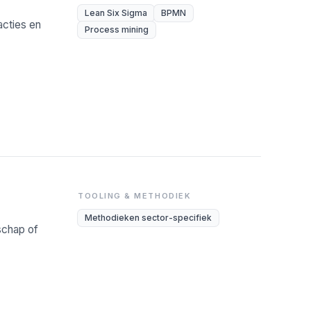
Lean Six Sigma
BPMN
cties en
Process mining
TOOLING & METHODIEK
Methodieken sector-specifiek
rschap of