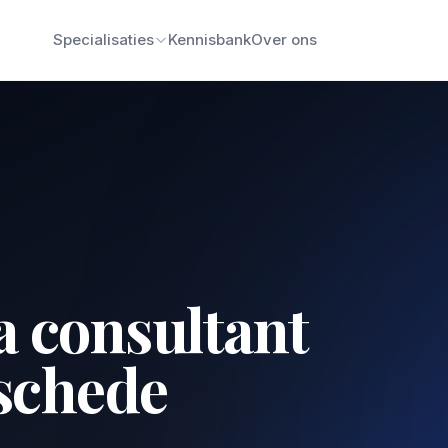
Specialisaties
Kennisbank
Over ons
a consultant
schede