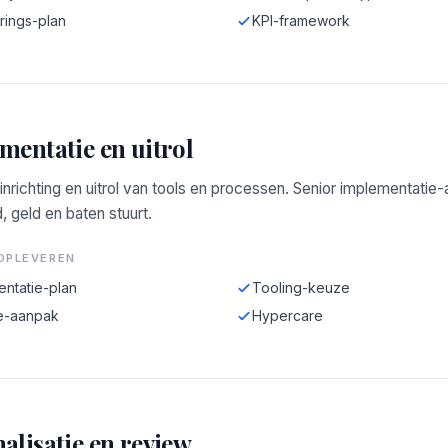
rings-plan
KPI-framework
mentatie en uitrol
 inrichting en uitrol van tools en processen. Senior implementatie
d, geld en baten stuurt.
OPLEVEREN
entatie-plan
Tooling-keuze
e-aanpak
Hypercare
alisatie en review