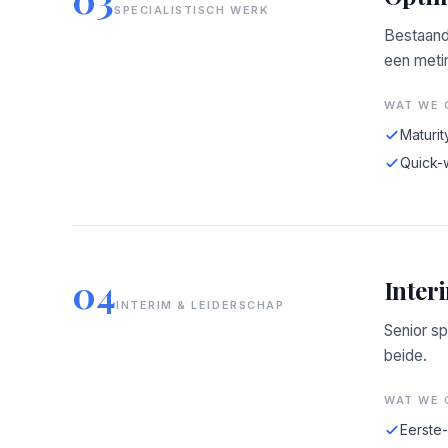
SPECIALISTISCH WERK
Bestaand
een meti
WAT WE 
Maturit
Quick-
04
Inter
INTERIM & LEIDERSCHAP
Senior sp
beide.
WAT WE 
Eerste