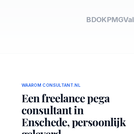
BDO
KPMG
Val
WAAROM CONSULTANT.NL
Een freelance pega
consultant in
Enschede, persoonlijk
geleverd.