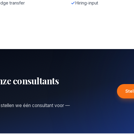
dge transfer
Hiring-input
nze consultants
Ste
 stellen we één consultant voor —