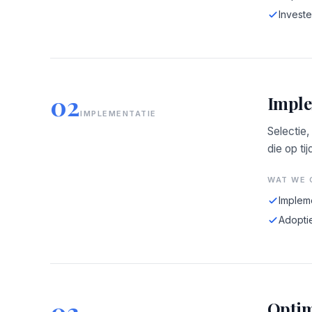
Investe
02
Imple
IMPLEMENTATIE
Selectie,
die op tij
WAT WE 
Implem
Adopti
03
Optim