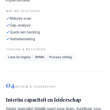
implementatie.
WAT WE OPLEVEREN
Maturity-scan
Gap-analyse
Quick-win backlog
Verbetermeting
TOOLING & METHODIEK
Lean Six Sigma
BPMN
Process mining
04
INTERIM & LEIDERSCHAP
Interim capaciteit en leiderschap
Senior specialist tijdelijk naast jouw team. Inzetbaar voor