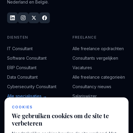
Nederland en België.
DIENSTEN
FREELANCE
IT Consultant
Alle freelance opdrachten
Software Consultant
Consultants vergelijken
ERP Consultant
Vacatures
Data Consultant
Alle freelance categorieën
Cybersecurity Consultant
Consultancy nieuws
Alle specialisaties →
Salariswijzer
Kennisbank
COOKIES
We gebruiken cookies om de site te
verbeteren
BEDRIJF
VOOR CONSULTANTS