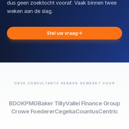
dus geen zoektocht vooraf. Vaak binnen twee
weken aan de slag.
Stel uw vraag
ONZE CONSULTANTS HEBBEN GEWERKT VOOR
BDO
KPMG
Baker Tilly
Vallei Finance Group
Crowe Foederer
Cegeka
Countus
Centric