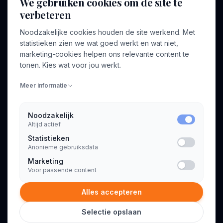
We gebruiken cookies om de site te
verbeteren
BEDRIJF
VOOR CONSULTANTS
Noodzakelijke cookies houden de site werkend. Met
Over ons
Profiel aanmaken
statistieken zien we wat goed werkt en wat niet,
Bedrijven
Inloggen
marketing-cookies helpen ons relevante content te
Voor opdrachtgevers
tonen. Kies wat voor jou werkt.
Blog
Meer informatie
Contact
Noodzakelijk
Altijd actief
INFORMATIE
Statistieken
Algemene voorwaarden
Anonieme gebruiksdata
Privacyverklaring
Marketing
Voor passende content
Alles accepteren
Selectie opslaan
© 2026 Consultant.nl. Alle rechten voorbehouden.