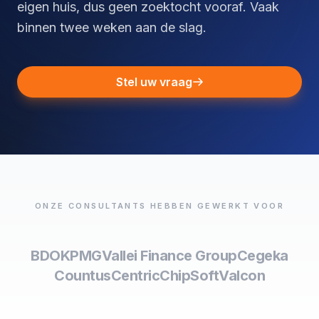
eigen huis, dus geen zoektocht vooraf. Vaak
binnen twee weken aan de slag.
Stel uw vraag
ONZE CONSULTANTS HEBBEN GEWERKT VOOR
BDO
KPMG
Vallei Finance Group
Cegeka
Countus
Centric
ChipSoft
Valcon