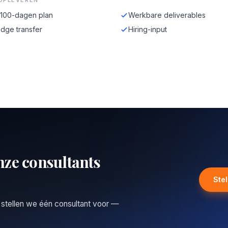
OPLEVEREN
-100-dagen plan
Werkbare deliverables
dge transfer
Hiring-input
nze consultants
Ste
 stellen we één consultant voor —