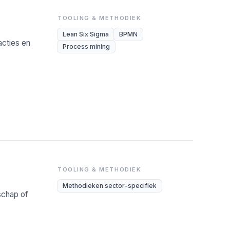
TOOLING & METHODIEK
Lean Six Sigma
BPMN
cties en
Process mining
TOOLING & METHODIEK
Methodieken sector-specifiek
rschap of