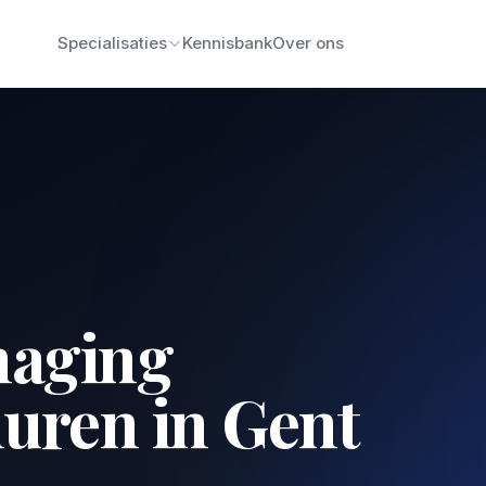
Specialisaties
Kennisbank
Over ons
naging
huren in Gent