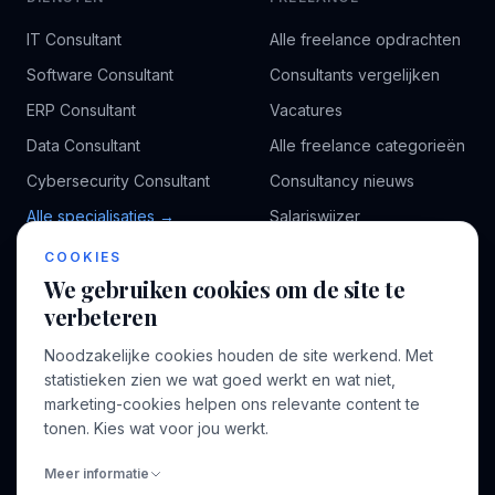
IT Consultant
Alle freelance opdrachten
Software Consultant
Consultants vergelijken
ERP Consultant
Vacatures
Data Consultant
Alle freelance categorieën
Cybersecurity Consultant
Consultancy nieuws
Alle specialisaties →
Salariswijzer
Kennisbank
COOKIES
We gebruiken cookies om de site te
verbeteren
BEDRIJF
VOOR CONSULTANTS
Noodzakelijke cookies houden de site werkend. Met
Over ons
Profiel aanmaken
statistieken zien we wat goed werkt en wat niet,
Bedrijven
Inloggen
marketing-cookies helpen ons relevante content te
Voor opdrachtgevers
tonen. Kies wat voor jou werkt.
Blog
Meer informatie