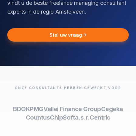
vindt u de beste freelance managing consultant
experts in de regio Amstelveen.
Stel uw vraag
ONZE CONSULTANTS HEBBEN GEWERKT VOOR
BDO
KPMG
Vallei Finance Group
Cegeka
Countus
ChipSoft
a.s.r.
Centric