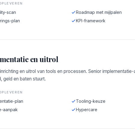
OPLEVEREN
ity-scan
Roadmap met mijlpalen
rings-plan
KPI-framework
mentatie en uitrol
 inrichting en uitrol van tools en processen. Senior implementatie
d, geld en baten stuurt.
OPLEVEREN
entatie-plan
Tooling-keuze
e-aanpak
Hypercare