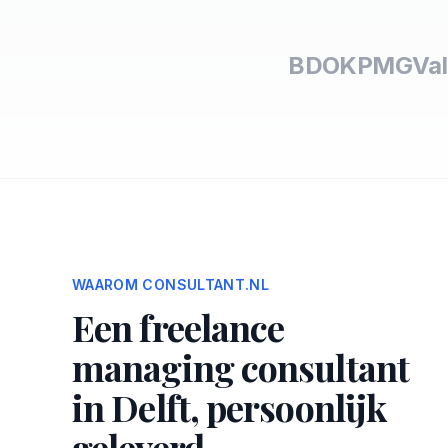
BDO
KPMG
Val
WAAROM CONSULTANT.NL
Een freelance
managing consultant
in Delft, persoonlijk
geleverd.