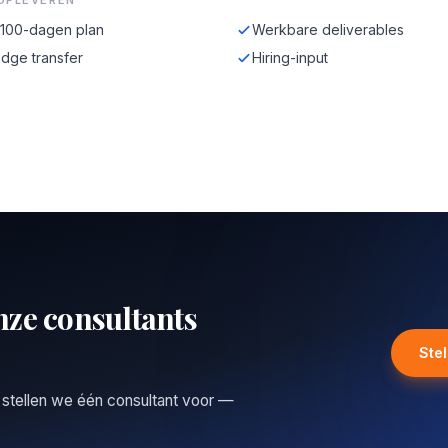
OPLEVEREN
-100-dagen plan
Werkbare deliverables
dge transfer
Hiring-input
nze consultants
Ste
 stellen we één consultant voor —