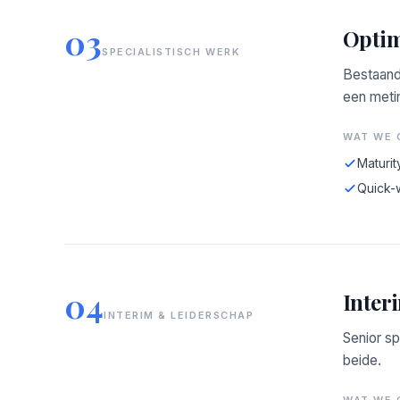
03
Optim
SPECIALISTISCH WERK
Bestaand
een meti
WAT WE 
Maturit
Quick-
04
Inter
INTERIM & LEIDERSCHAP
Senior sp
beide.