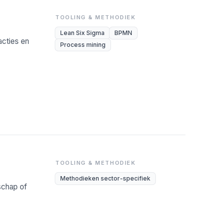
TOOLING & METHODIEK
Lean Six Sigma
BPMN
cties en
Process mining
TOOLING & METHODIEK
Methodieken sector-specifiek
rschap of