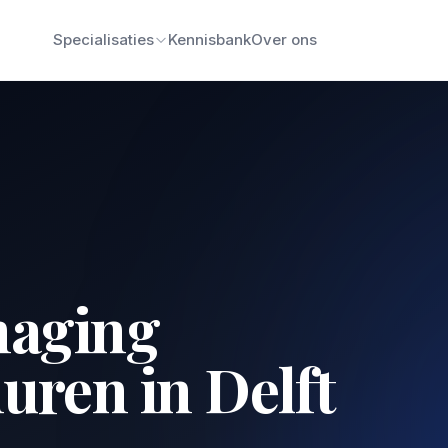
Specialisaties
Kennisbank
Over ons
naging
uren in Delft