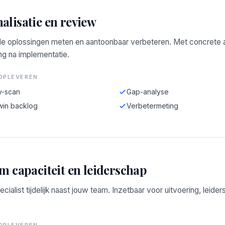
alisatie en review
e oplossingen meten en aantoonbaar verbeteren. Met concrete a
ng na implementatie.
OPLEVEREN
y-scan
Gap-analyse
win backlog
Verbetermeting
im capaciteit en leiderschap
ecialist tijdelijk naast jouw team. Inzetbaar voor uitvoering, leide