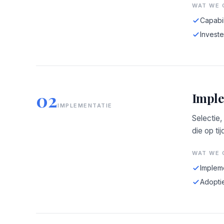
WAT WE 
Capabil
Investe
02
Imple
IMPLEMENTATIE
Selectie,
die op tij
WAT WE 
Implem
Adopti