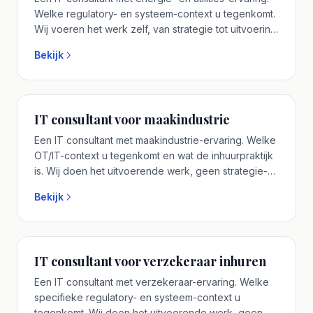
Welke regulatory- en systeem-context u tegenkomt.
Wij voeren het werk zelf, van strategie tot uitvoering.
U werkt rechtstreeks met de senior IT consultant die
Bekijk
uw traject leidt. Plan een vrijblijvend adviesgesprek.
IT consultant voor maakindustrie
Een IT consultant met maakindustrie-ervaring. Welke
OT/IT-context u tegenkomt en wat de inhuurpraktijk
is. Wij doen het uitvoerende werk, geen strategie-
document zonder vervolg. U werkt rechtstreeks met
Bekijk
de senior IT consultant die uw traject leidt. Plan een
vrijblijvend adviesgesprek.
IT consultant voor verzekeraar inhuren
Een IT consultant met verzekeraar-ervaring. Welke
specifieke regulatory- en systeem-context u
tegenkomt. Wij doen het uitvoerende werk, geen