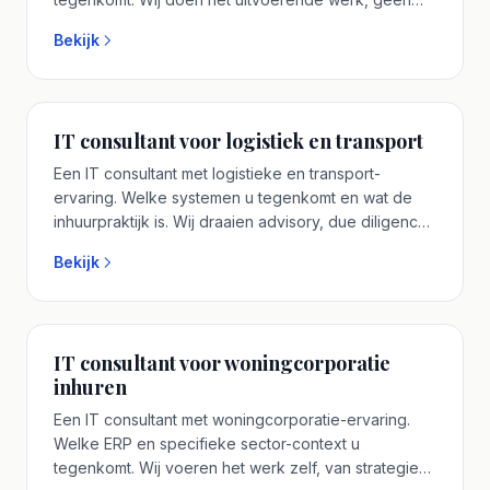
strategie-document zonder vervolg. Geen
Bekijk
accountmanager-tussenlaag, u spreekt vooraf met
de senior IT consultant. Plan een vrijblijvend
adviesgesprek.
IT consultant voor logistiek en transport
Een IT consultant met logistieke en transport-
ervaring. Welke systemen u tegenkomt en wat de
inhuurpraktijk is. Wij draaien advisory, due diligence
en transformatie zelf uit. Een senior IT consultant uit
Bekijk
ons eigen team, geen tijdelijke contractor. Plan een
vrijblijvend adviesgesprek.
IT consultant voor woningcorporatie
inhuren
Een IT consultant met woningcorporatie-ervaring.
Welke ERP en specifieke sector-context u
tegenkomt. Wij voeren het werk zelf, van strategie