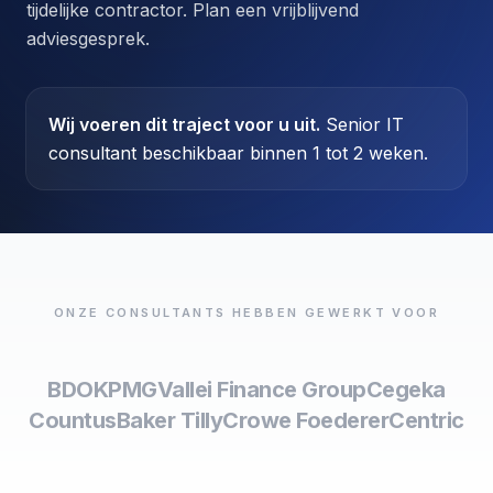
tijdelijke contractor. Plan een vrijblijvend
adviesgesprek.
Wij voeren dit traject voor u uit.
Senior IT
consultant beschikbaar binnen 1 tot 2 weken.
ONZE CONSULTANTS HEBBEN GEWERKT VOOR
BDO
KPMG
Vallei Finance Group
Cegeka
Countus
Baker Tilly
Crowe Foederer
Centric