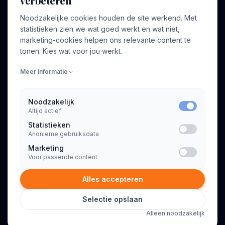
verbeteren
Noodzakelijke cookies houden de site werkend. Met
Over ons
Profiel aanmaken
statistieken zien we wat goed werkt en wat niet,
Bedrijven
Inloggen
marketing-cookies helpen ons relevante content te
Voor opdrachtgevers
tonen. Kies wat voor jou werkt.
Blog
Meer informatie
Contact
Noodzakelijk
Altijd actief
INFORMATIE
Statistieken
Algemene voorwaarden
Anonieme gebruiksdata
Privacyverklaring
Marketing
Voor passende content
Alles accepteren
Selectie opslaan
© 2026 Consultant.nl. Alle rechten voorbehouden.
Alleen noodzakelijk