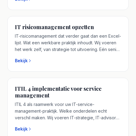
consultant aan tafel die u vooraf spreekt. Plan een
vrijblijvend adviesgesprek.
IT risicomanagement opzetten
IT-risicomanagement dat verder gaat dan een Excel-
lijst. Wat een werkbare praktijk inhoudt. Wij voeren
het werk zelf, van strategie tot uitvoering. Eén senior
IT consultant aan tafel die u vooraf spreekt. Plan een
Bekijk
vrijblijvend adviesgesprek.
ITIL 4 implementatie voor service
management
ITIL 4 als raamwerk voor uw IT-service-
management-praktijk. Welke onderdelen echt
verschil maken. Wij voeren IT-strategie, IT-advisory
en transformatie-trajecten zelf uit met ons eigen
Bekijk
team. Eén senior IT consultant aan tafel die u vooraf