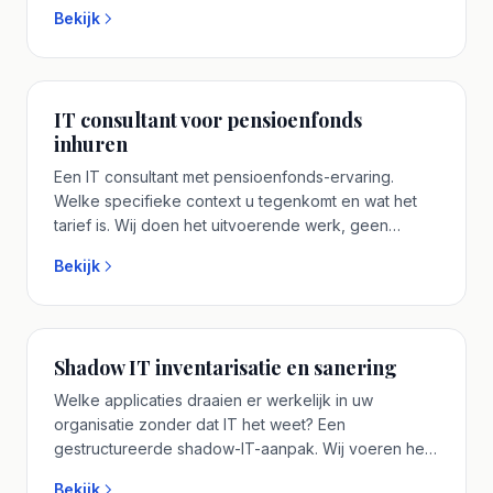
tot uitvoering. Eén senior IT consultant aan tafel die u
Bekijk
vooraf spreekt. Plan een vrijblijvend adviesgesprek.
IT consultant voor pensioenfonds
inhuren
Een IT consultant met pensioenfonds-ervaring.
Welke specifieke context u tegenkomt en wat het
tarief is. Wij doen het uitvoerende werk, geen
strategie-document zonder vervolg. Geen
Bekijk
accountmanager-tussenlaag, u spreekt vooraf met
de senior IT consultant. Plan een vrijblijvend
adviesgesprek.
Shadow IT inventarisatie en sanering
Welke applicaties draaien er werkelijk in uw
organisatie zonder dat IT het weet? Een
gestructureerde shadow-IT-aanpak. Wij voeren het
werk zelf, van strategie tot uitvoering. Eén senior IT
Bekijk