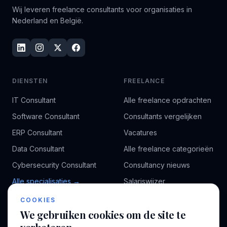
Wij leveren freelance consultants voor organisaties in
Nederland en België.
DIENSTEN
FREELANCE
IT Consultant
Alle freelance opdrachten
Software Consultant
Consultants vergelijken
ERP Consultant
Vacatures
Data Consultant
Alle freelance categorieën
Cybersecurity Consultant
Consultancy nieuws
Alle specialisaties →
Salariswijzer
Kennisbank
COOKIES
We gebruiken cookies om de site te
BEDRIJF
VOOR CONSULTANTS