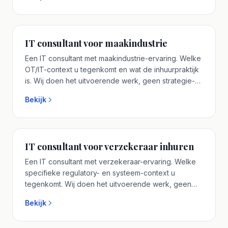
IT consultant voor maakindustrie
Een IT consultant met maakindustrie-ervaring. Welke
OT/IT-context u tegenkomt en wat de inhuurpraktijk
is. Wij doen het uitvoerende werk, geen strategie-
document zonder vervolg. U werkt rechtstreeks met
Bekijk
de senior IT consultant die uw traject leidt. Plan een
vrijblijvend adviesgesprek.
IT consultant voor verzekeraar inhuren
Een IT consultant met verzekeraar-ervaring. Welke
specifieke regulatory- en systeem-context u
tegenkomt. Wij doen het uitvoerende werk, geen
strategie-document zonder vervolg. Geen
Bekijk
accountmanager-tussenlaag, u spreekt vooraf met
de senior IT consultant. Plan een vrijblijvend