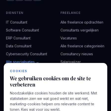
DIENSTEN
FREELANCE
IT Consultant
Alle freelance opdrachten
Software Consultant
Consultants vergelijken
ERP Consultant
Vacatures
Data Consultant
Alle freelance categorieën
Cybersecurity Consultant
Consultancy nieuws
Alle specialisaties →
Salariswijzer
Kennisbank
COOKIES
We gebruiken cookies om de site te
verbeteren
BEDRIJF
VOOR CONSULTANTS
Noodzakelijke cookies houden de site werkend. Met
Over ons
Profiel aanmaken
statistieken zien we wat goed werkt en wat niet,
Bedrijven
Inloggen
marketing-cookies helpen ons relevante content te
Voor opdrachtgevers
tonen. Kies wat voor jou werkt.