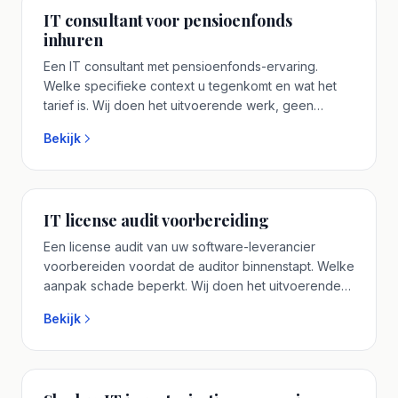
IT consultant voor pensioenfonds
inhuren
Een IT consultant met pensioenfonds-ervaring.
Welke specifieke context u tegenkomt en wat het
tarief is. Wij doen het uitvoerende werk, geen
strategie-document zonder vervolg. Geen
Bekijk
accountmanager-tussenlaag, u spreekt vooraf met
de senior IT consultant. Plan een vrijblijvend
adviesgesprek.
IT license audit voorbereiding
Een license audit van uw software-leverancier
voorbereiden voordat de auditor binnenstapt. Welke
aanpak schade beperkt. Wij doen het uitvoerende
werk, geen strategie-document zonder vervolg. Een
Bekijk
senior IT consultant uit ons eigen team, geen
tijdelijke contractor. Plan een vrijblijvend
adviesgesprek.