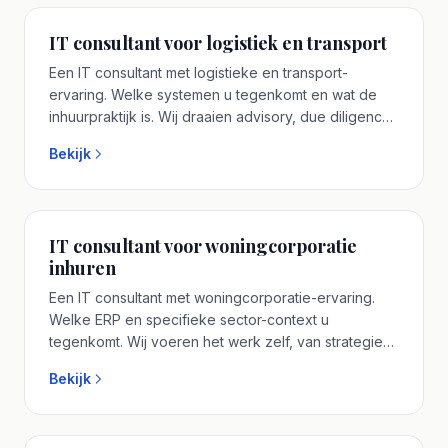
adviesgesprek.
IT consultant voor logistiek en transport
Een IT consultant met logistieke en transport-
ervaring. Welke systemen u tegenkomt en wat de
inhuurpraktijk is. Wij draaien advisory, due diligence
en transformatie zelf uit. Een senior IT consultant uit
Bekijk
ons eigen team, geen tijdelijke contractor. Plan een
vrijblijvend adviesgesprek.
IT consultant voor woningcorporatie
inhuren
Een IT consultant met woningcorporatie-ervaring.
Welke ERP en specifieke sector-context u
tegenkomt. Wij voeren het werk zelf, van strategie
tot uitvoering. Eén senior IT consultant aan tafel die u
Bekijk
vooraf spreekt. Plan een vrijblijvend adviesgesprek.