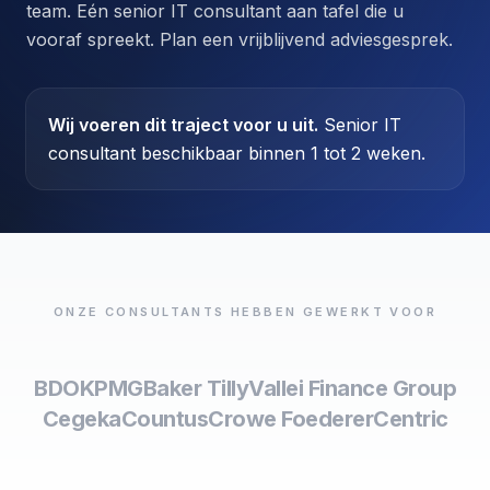
team. Eén senior IT consultant aan tafel die u
vooraf spreekt. Plan een vrijblijvend adviesgesprek.
Wij voeren dit traject voor u uit.
Senior IT
consultant beschikbaar binnen 1 tot 2 weken.
ONZE CONSULTANTS HEBBEN GEWERKT VOOR
BDO
KPMG
Baker Tilly
Vallei Finance Group
Cegeka
Countus
Crowe Foederer
Centric