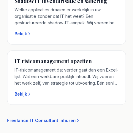
Shadow IT inventarisatie en sanering
Welke applicaties draaien er werkelijk in uw
organisatie zonder dat IT het weet? Een
gestructureerde shadow-IT-aanpak. Wij voeren het
werk zelf, van strategie tot uitvoering. Eén senior IT
Bekijk
consultant aan tafel die u vooraf spreekt. Plan een
vrijblijvend adviesgesprek.
IT risicomanagement opzetten
IT-risicomanagement dat verder gaat dan een Excel-
lijst. Wat een werkbare praktijk inhoudt. Wij voeren
het werk zelf, van strategie tot uitvoering. Eén senior
IT consultant aan tafel die u vooraf spreekt. Plan een
Bekijk
vrijblijvend adviesgesprek.
Freelance IT Consultant inhuren