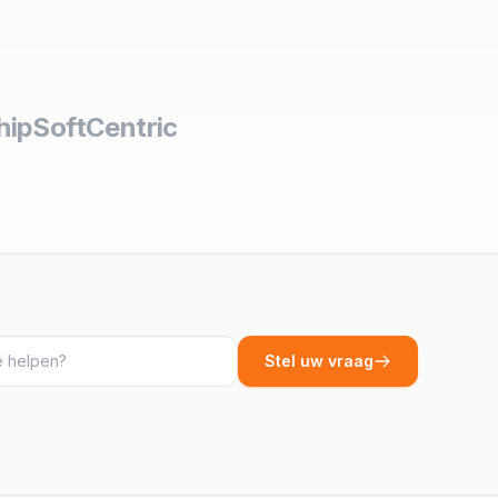
hipSoft
Centric
Stel uw vraag