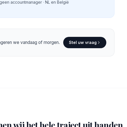
 geen accountmanager · NL en België
eageren we vandaag of morgen.
Stel uw vraag
en wij het hele traject uit handen