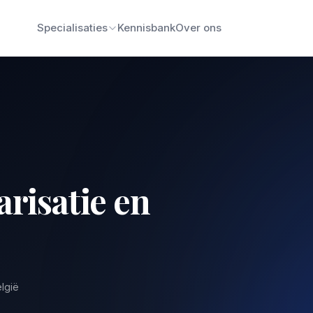
Specialisaties
Kennisbank
Over ons
risatie en
elgië