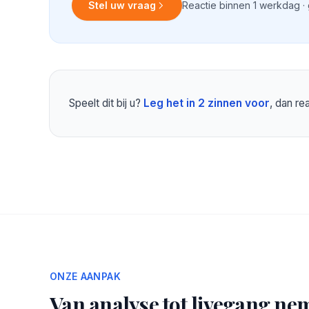
Stel uw vraag
Reactie binnen 1 werkdag ·
Speelt dit bij u?
Leg het in 2 zinnen voor
, dan r
ONZE AANPAK
Van analyse tot livegang nem