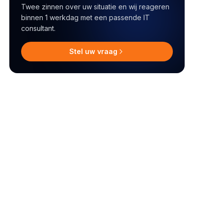
Twee zinnen over uw situatie en wij reageren
binnen 1 werkdag met een passende IT
consultant.
Stel uw vraag