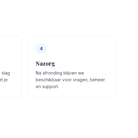
4
Nazorg
 slag
Na afronding blijven we
t je
beschikbaar voor vragen, beheer
en support.