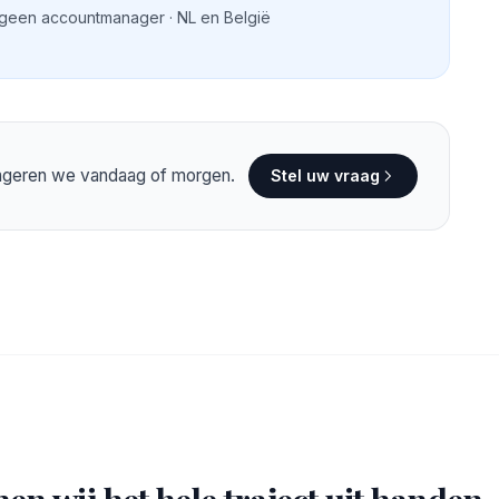
 geen accountmanager · NL en België
eageren we vandaag of morgen.
Stel uw vraag