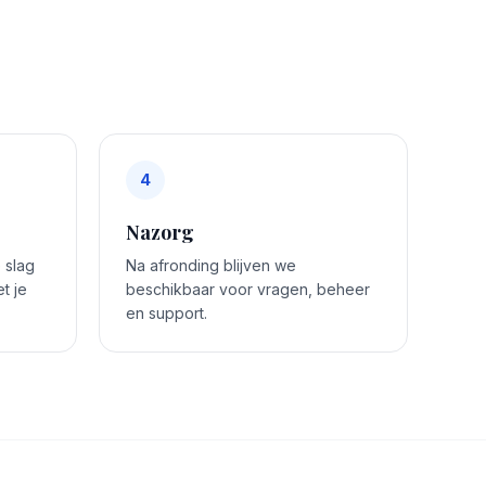
4
Nazorg
 slag
Na afronding blijven we
t je
beschikbaar voor vragen, beheer
en support.