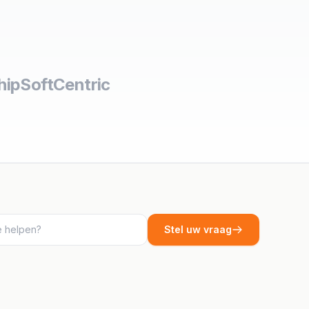
hipSoft
Centric
Stel uw vraag