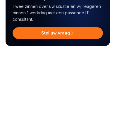
Twee zinnen over uw situatie en wij reageren
binnen 1 werkdag met een passende IT
consultant.
Stel uw vraag