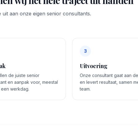
en wij het hele traject uit handen
 uit aan onze eigen senior consultants.
3
ak
Uitvoering
len de juiste senior
Onze consultant gaat aan de
tant en aanpak voor, meestal
en levert resultaat, samen me
 een werkdag.
team.