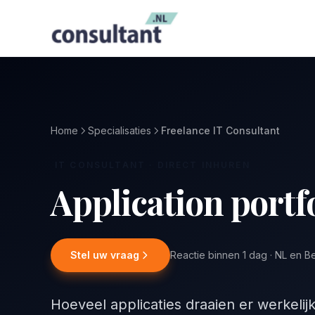
Home
Specialisaties
Freelance IT Consultant
IT CONSULTANT · DIRECT INHUREN
Application portfo
Stel uw vraag
Reactie binnen 1 dag · NL en B
Hoeveel applicaties draaien er werkelij