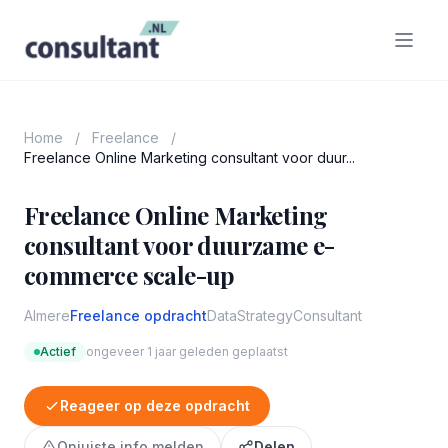
Home
/
Freelance
/
Freelance Online Marketing consultant voor duur...
Freelance Online Marketing
consultant voor duurzame e-
commerce scale-up
Almere
Freelance opdracht
Data
Strategy
Consultant
Actief
ongeveer 1 jaar geleden geplaatst
Reageer op deze opdracht
Onjuiste info melden
Delen