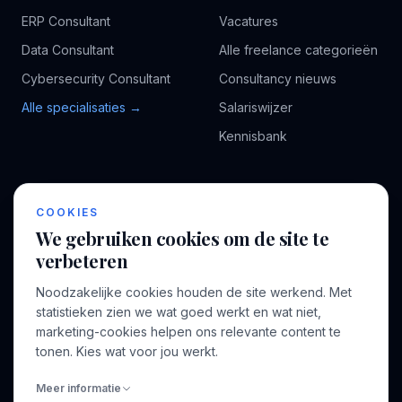
ERP Consultant
Vacatures
Data Consultant
Alle freelance categorieën
Cybersecurity Consultant
Consultancy nieuws
Alle specialisaties →
Salariswijzer
Kennisbank
BEDRIJF
VOOR CONSULTANTS
COOKIES
Over ons
Profiel aanmaken
We gebruiken cookies om de site te
Bedrijven
Inloggen
verbeteren
Voor opdrachtgevers
Noodzakelijke cookies houden de site werkend. Met
Blog
statistieken zien we wat goed werkt en wat niet,
marketing-cookies helpen ons relevante content te
Contact
tonen. Kies wat voor jou werkt.
Meer informatie
INFORMATIE