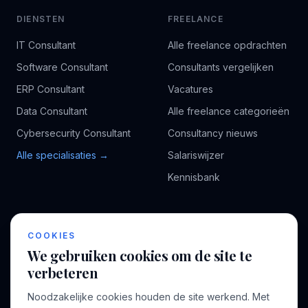
DIENSTEN
FREELANCE
IT Consultant
Alle freelance opdrachten
Software Consultant
Consultants vergelijken
ERP Consultant
Vacatures
Data Consultant
Alle freelance categorieën
Cybersecurity Consultant
Consultancy nieuws
Alle specialisaties →
Salariswijzer
Kennisbank
BEDRIJF
VOOR CONSULTANTS
COOKIES
Over ons
Profiel aanmaken
We gebruiken cookies om de site te
Bedrijven
Inloggen
verbeteren
Voor opdrachtgevers
Noodzakelijke cookies houden de site werkend. Met