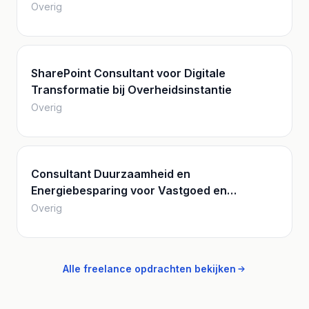
Overig
SharePoint Consultant voor Digitale
Transformatie bij Overheidsinstantie
Overig
Consultant Duurzaamheid en
Energiebesparing voor Vastgoed en
Energiemanagement
Overig
Alle freelance opdrachten bekijken