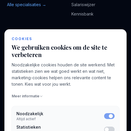
Alle specialisaties →
Salariswijzer
Kennisbank
BEDRIJF
VOOR CONSULTANTS
COOKIES
Over ons
Profiel aanmaken
We gebruiken cookies om de site te
Bedrijven
Inloggen
verbeteren
Voor opdrachtgevers
Noodzakelijke cookies houden de site werkend. Met
Blog
statistieken zien we wat goed werkt en wat niet,
marketing-cookies helpen ons relevante content te
Contact
tonen. Kies wat voor jou werkt.
Meer informatie
INFORMATIE
Algemene voorwaarden
Noodzakelijk
Privacyverklaring
Altijd actief
Statistieken