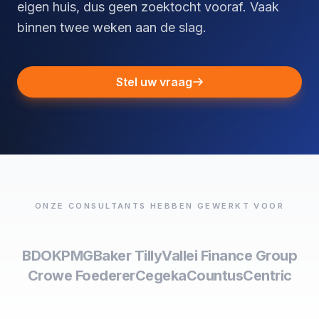
eigen huis, dus geen zoektocht vooraf. Vaak
binnen twee weken aan de slag.
Stel uw vraag
ONZE CONSULTANTS HEBBEN GEWERKT VOOR
BDO
KPMG
Baker Tilly
Vallei Finance Group
Crowe Foederer
Cegeka
Countus
Centric