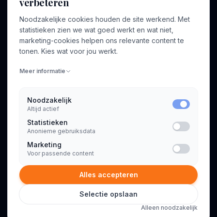
verbeteren
BEDRIJF
VOOR CONSULTANTS
Noodzakelijke cookies houden de site werkend. Met
Over ons
Profiel aanmaken
statistieken zien we wat goed werkt en wat niet,
Bedrijven
Inloggen
marketing-cookies helpen ons relevante content te
Voor opdrachtgevers
tonen. Kies wat voor jou werkt.
Blog
Meer informatie
Contact
Noodzakelijk
Altijd actief
INFORMATIE
Statistieken
Algemene voorwaarden
Anonieme gebruiksdata
Privacyverklaring
Marketing
Voor passende content
Alles accepteren
Selectie opslaan
© 2026 Consultant.nl. Alle rechten voorbehouden.
Alleen noodzakelijk