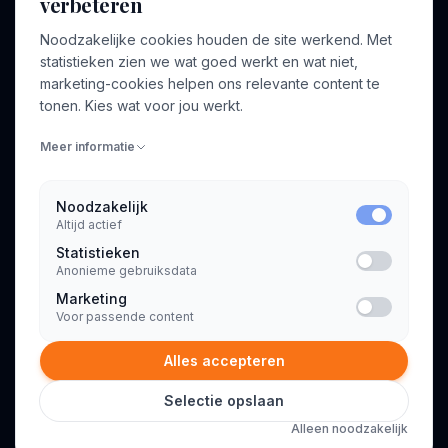
verbeteren
BEDRIJF
VOOR CONSULTANTS
Noodzakelijke cookies houden de site werkend. Met
Over ons
Profiel aanmaken
statistieken zien we wat goed werkt en wat niet,
Bedrijven
Inloggen
marketing-cookies helpen ons relevante content te
Voor opdrachtgevers
tonen. Kies wat voor jou werkt.
Blog
Meer informatie
Contact
Noodzakelijk
Altijd actief
INFORMATIE
Statistieken
Algemene voorwaarden
Anonieme gebruiksdata
Privacyverklaring
Marketing
Voor passende content
Alles accepteren
Selectie opslaan
© 2026 Consultant.nl. Alle rechten voorbehouden.
Alleen noodzakelijk