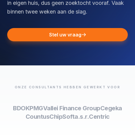
in eigen huis, dus geen zoektocht vooraf. Vaak
binnen twee weken aan de slag.
Stel uw vraag
ONZE CONSULTANTS HEBBEN GEWERKT VOOR
BDO
KPMG
Vallei Finance Group
Cegeka
Countus
ChipSoft
a.s.r.
Centric