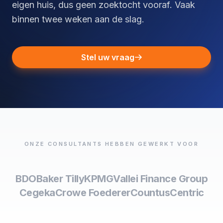
eigen huis, dus geen zoektocht vooraf. Vaak
binnen twee weken aan de slag.
Stel uw vraag
ONZE CONSULTANTS HEBBEN GEWERKT VOOR
BDO
Baker Tilly
KPMG
Vallei Finance Group
Cegeka
Crowe Foederer
Countus
Centric