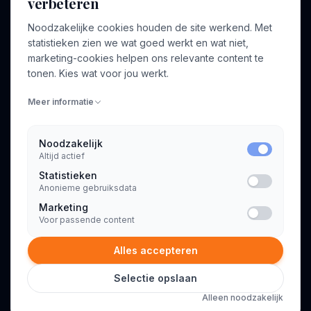
verbeteren
BEDRIJF
VOOR CONSULTANTS
Noodzakelijke cookies houden de site werkend. Met
Over ons
Profiel aanmaken
statistieken zien we wat goed werkt en wat niet,
Bedrijven
Inloggen
marketing-cookies helpen ons relevante content te
Voor opdrachtgevers
tonen. Kies wat voor jou werkt.
Blog
Meer informatie
Contact
Noodzakelijk
Altijd actief
INFORMATIE
Statistieken
Algemene voorwaarden
Anonieme gebruiksdata
Privacyverklaring
Marketing
Voor passende content
Alles accepteren
Selectie opslaan
© 2026 Consultant.nl. Alle rechten voorbehouden.
Alleen noodzakelijk