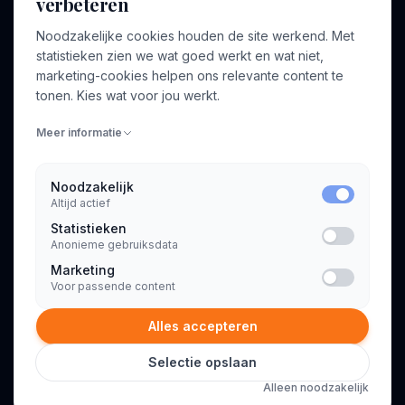
verbeteren
BEDRIJF
VOOR CONSULTANTS
Noodzakelijke cookies houden de site werkend. Met
Over ons
Profiel aanmaken
statistieken zien we wat goed werkt en wat niet,
Bedrijven
Inloggen
marketing-cookies helpen ons relevante content te
Voor opdrachtgevers
tonen. Kies wat voor jou werkt.
Blog
Meer informatie
Contact
Noodzakelijk
Altijd actief
INFORMATIE
Statistieken
Algemene voorwaarden
Anonieme gebruiksdata
Privacyverklaring
Marketing
Voor passende content
Alles accepteren
Selectie opslaan
© 2026 Consultant.nl. Alle rechten voorbehouden.
Alleen noodzakelijk