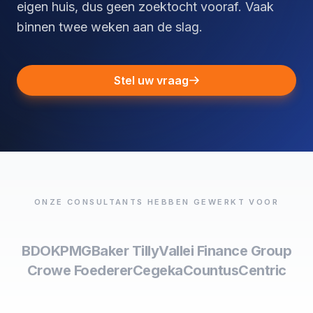
eigen huis, dus geen zoektocht vooraf. Vaak
binnen twee weken aan de slag.
Stel uw vraag
ONZE CONSULTANTS HEBBEN GEWERKT VOOR
BDO
KPMG
Baker Tilly
Vallei Finance Group
Crowe Foederer
Cegeka
Countus
Centric