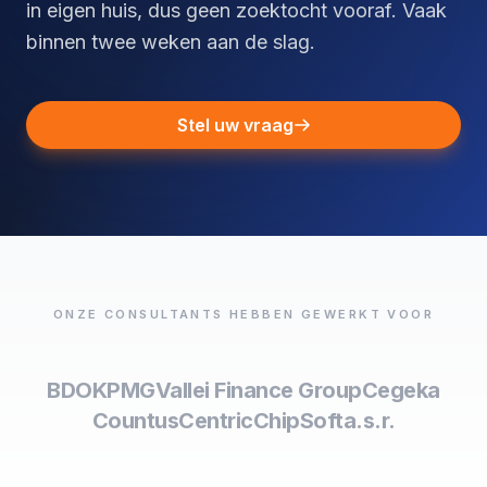
in eigen huis, dus geen zoektocht vooraf. Vaak
binnen twee weken aan de slag.
Stel uw vraag
ONZE CONSULTANTS HEBBEN GEWERKT VOOR
BDO
KPMG
Vallei Finance Group
Cegeka
Countus
Centric
ChipSoft
a.s.r.