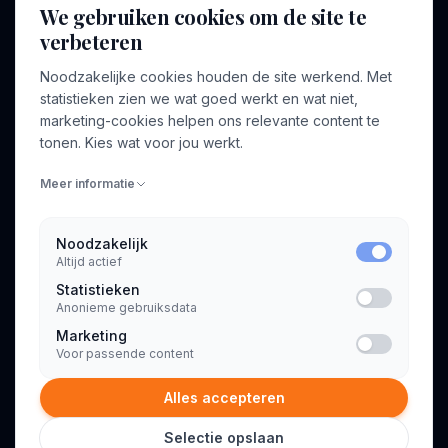
We gebruiken cookies om de site te
verbeteren
BEDRIJF
VOOR CONSULTANTS
Noodzakelijke cookies houden de site werkend. Met
Over ons
Profiel aanmaken
statistieken zien we wat goed werkt en wat niet,
Bedrijven
Inloggen
marketing-cookies helpen ons relevante content te
Voor opdrachtgevers
tonen. Kies wat voor jou werkt.
Blog
Meer informatie
Contact
Noodzakelijk
Altijd actief
INFORMATIE
Statistieken
Algemene voorwaarden
Anonieme gebruiksdata
Privacyverklaring
Marketing
Voor passende content
Alles accepteren
Selectie opslaan
© 2026 Consultant.nl. Alle rechten voorbehouden.