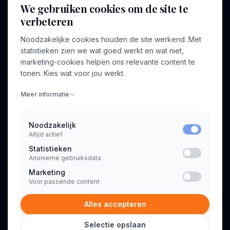
We gebruiken cookies om de site te
verbeteren
BEDRIJF
VOOR CONSULTANTS
Noodzakelijke cookies houden de site werkend. Met
Over ons
Profiel aanmaken
statistieken zien we wat goed werkt en wat niet,
Bedrijven
Inloggen
marketing-cookies helpen ons relevante content te
Voor opdrachtgevers
tonen. Kies wat voor jou werkt.
Blog
Meer informatie
Contact
Noodzakelijk
Altijd actief
INFORMATIE
Statistieken
Algemene voorwaarden
Anonieme gebruiksdata
Privacyverklaring
Marketing
Voor passende content
Alles accepteren
Selectie opslaan
© 2026 Consultant.nl. Alle rechten voorbehouden.