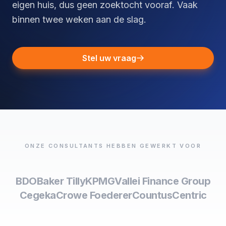
eigen huis, dus geen zoektocht vooraf. Vaak
binnen twee weken aan de slag.
Stel uw vraag
ONZE CONSULTANTS HEBBEN GEWERKT VOOR
BDO
Baker Tilly
KPMG
Vallei Finance Group
Cegeka
Crowe Foederer
Countus
Centric