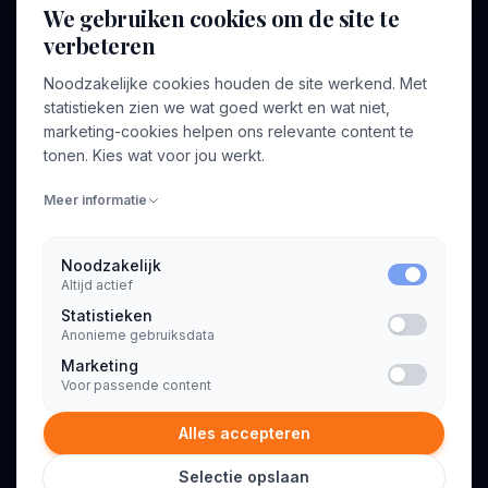
We gebruiken cookies om de site te
verbeteren
BEDRIJF
VOOR CONSULTANTS
Noodzakelijke cookies houden de site werkend. Met
Over ons
Profiel aanmaken
statistieken zien we wat goed werkt en wat niet,
Bedrijven
Inloggen
marketing-cookies helpen ons relevante content te
Voor opdrachtgevers
tonen. Kies wat voor jou werkt.
Blog
Meer informatie
Contact
Noodzakelijk
Altijd actief
INFORMATIE
Statistieken
Algemene voorwaarden
Anonieme gebruiksdata
Privacyverklaring
Marketing
Voor passende content
Alles accepteren
Selectie opslaan
© 2026 Consultant.nl. Alle rechten voorbehouden.