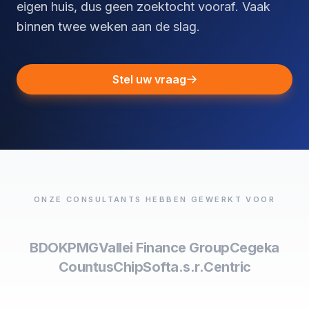
eigen huis, dus geen zoektocht vooraf. Vaak
binnen twee weken aan de slag.
Stel uw vraag
ONZE CONSULTANTS HEBBEN GEWERKT VOOR
BDO
KPMG
Vallei Finance Group
Cegeka
Countus
ChipSoft
a.s.r.
Centric