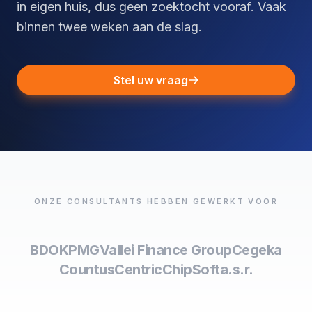
in eigen huis, dus geen zoektocht vooraf. Vaak
binnen twee weken aan de slag.
Stel uw vraag
ONZE CONSULTANTS HEBBEN GEWERKT VOOR
BDO
KPMG
Vallei Finance Group
Cegeka
Countus
Centric
ChipSoft
a.s.r.