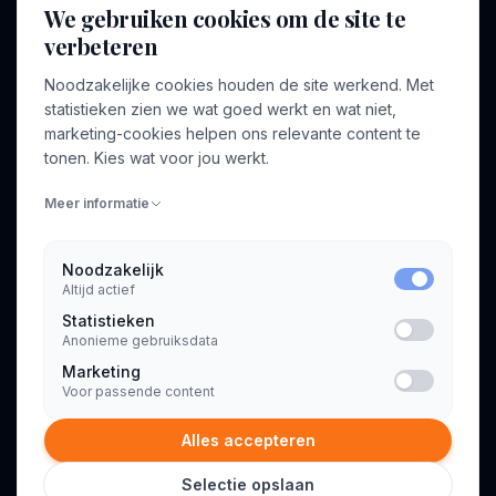
We gebruiken cookies om de site te
verbeteren
BEDRIJF
VOOR CONSULTANTS
Noodzakelijke cookies houden de site werkend. Met
Over ons
Profiel aanmaken
statistieken zien we wat goed werkt en wat niet,
Bedrijven
Inloggen
marketing-cookies helpen ons relevante content te
Voor opdrachtgevers
tonen. Kies wat voor jou werkt.
Blog
Meer informatie
Contact
Noodzakelijk
Altijd actief
INFORMATIE
Statistieken
Algemene voorwaarden
Anonieme gebruiksdata
Privacyverklaring
Marketing
Voor passende content
Alles accepteren
Selectie opslaan
© 2026 Consultant.nl. Alle rechten voorbehouden.