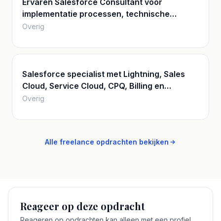
Ervaren Salesforce Consultant voor
implementatie processen, technische
ontwerp, architectuur en interfaces
Overig
Salesforce specialist met Lightning, Sales
Cloud, Service Cloud, CPQ, Billing en
Experience Cloud ervaring
Overig
Alle freelance opdrachten bekijken
Reageer op deze opdracht
Reageren op opdrachten kan alleen met een profiel.