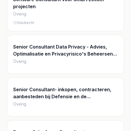
projecten
Overig
Sliedrecht
Senior Consultant Data Privacy - Advies,
Optimalisatie en Privacyrisico's Beheersen
bij Internationale Klanten
Overig
Senior Consultant- inkopen, contracteren,
aanbesteden bij Defensie en de
Rijksoverheid
Overig