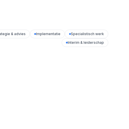
ategie & advies
Implementatie
Specialistisch werk
Interim & leiderschap