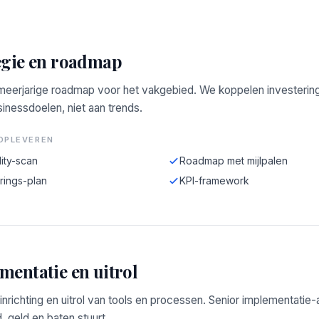
egie en roadmap
 meerjarige roadmap voor het vakgebied. We koppelen investerin
inessdoelen, niet aan trends.
OPLEVEREN
ity-scan
Roadmap met mijlpalen
rings-plan
KPI-framework
mentatie en uitrol
 inrichting en uitrol van tools en processen. Senior implementatie
d, geld en baten stuurt.