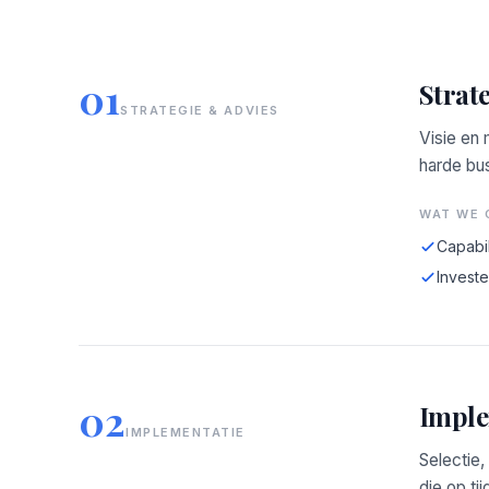
01
Strat
STRATEGIE & ADVIES
Visie en
harde bus
WAT WE 
Capabil
Investe
02
Imple
IMPLEMENTATIE
Selectie,
die op tij