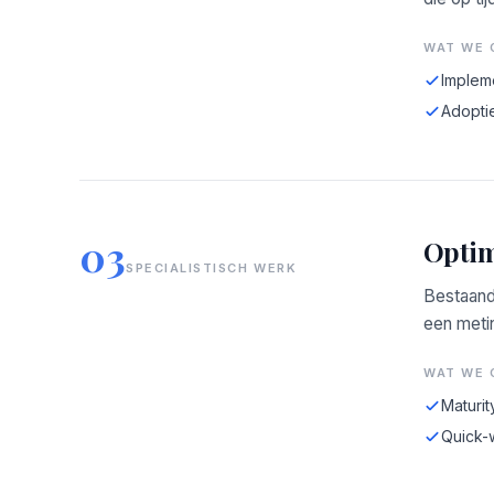
WAT WE 
Implem
Adopti
03
Optim
SPECIALISTISCH WERK
Bestaand
een meti
WAT WE 
Maturit
Quick-