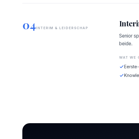
04
Inter
INTERIM & LEIDERSCHAP
Senior sp
beide.
WAT WE 
Eerste
Knowle