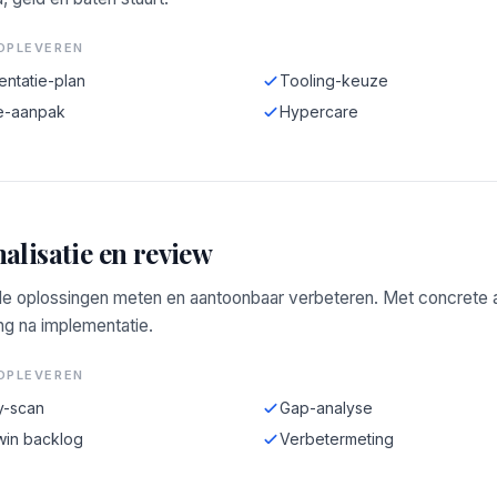
OPLEVEREN
entatie-plan
Tooling-keuze
e-aanpak
Hypercare
alisatie en review
e oplossingen meten en aantoonbaar verbeteren. Met concrete a
ng na implementatie.
OPLEVEREN
y-scan
Gap-analyse
win backlog
Verbetermeting