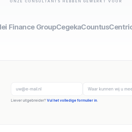
ONZE CONSULTANTS HEBBEN GEWERKT VOOR
lei Finance Group
Cegeka
Countus
Centri
Liever uitgebreider?
Vul het volledige formulier in
.