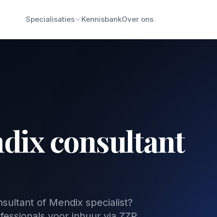
Specialisaties
Kennisbank
Over ons
dix consultant
ultant of Mendix specialist?
essionals voor inhuur via ZZP,