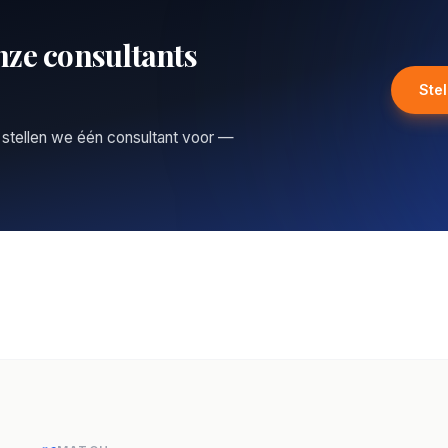
nze consultants
Ste
 stellen we één consultant voor —