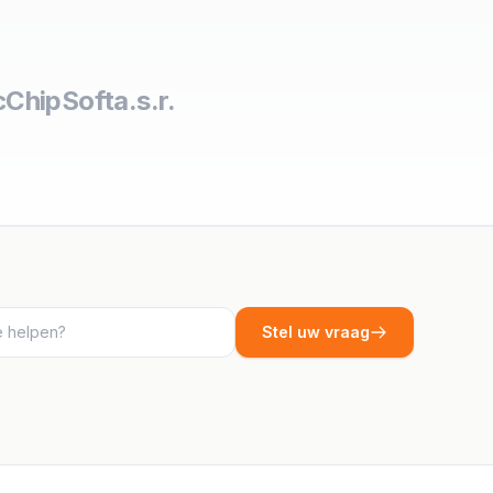
c
ChipSoft
a.s.r.
Stel uw vraag