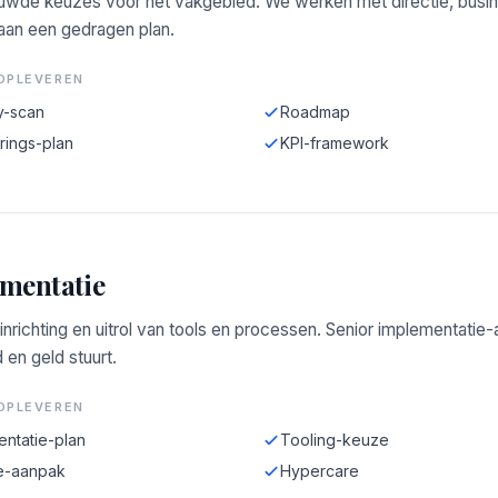
wde keuzes voor het vakgebied. We werken met directie, busi
 aan een gedragen plan.
OPLEVEREN
y-scan
Roadmap
rings-plan
KPI-framework
mentatie
 inrichting en uitrol van tools en processen. Senior implementatie
d en geld stuurt.
OPLEVEREN
entatie-plan
Tooling-keuze
e-aanpak
Hypercare