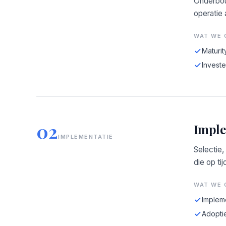
Onderbou
operatie
WAT WE 
Maturit
Investe
02
Imple
IMPLEMENTATIE
Selectie,
die op tij
WAT WE 
Implem
Adopti