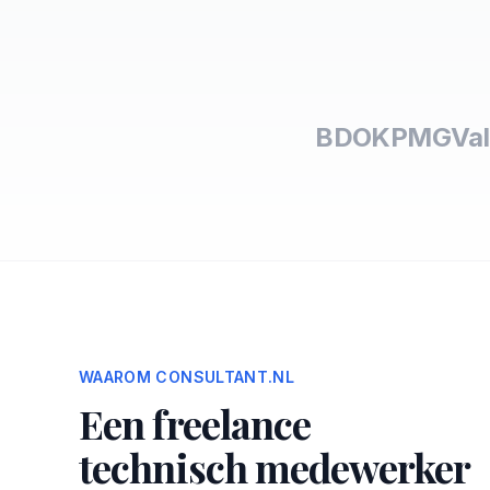
BDO
KPMG
Val
WAAROM CONSULTANT.NL
Een freelance
technisch medewerker