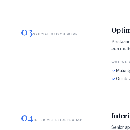
03
Optim
SPECIALISTISCH WERK
Bestaand
een meti
WAT WE 
Maturit
Quick-
04
Inter
INTERIM & LEIDERSCHAP
Senior sp