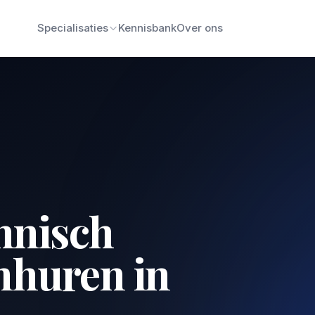
Specialisaties
Kennisbank
Over ons
hnisch
nhuren in