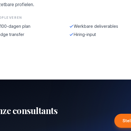
zetbare profielen.
OPLEVEREN
-100-dagen plan
Werkbare deliverables
dge transfer
Hiring-input
nze consultants
Ste