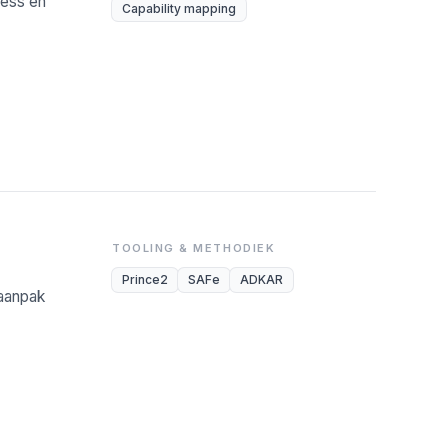
ness en
Capability mapping
TOOLING & METHODIEK
Prince2
SAFe
ADKAR
-aanpak