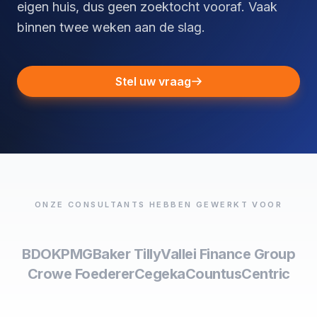
eigen huis, dus geen zoektocht vooraf. Vaak
binnen twee weken aan de slag.
Stel uw vraag
ONZE CONSULTANTS HEBBEN GEWERKT VOOR
BDO
KPMG
Baker Tilly
Vallei Finance Group
Crowe Foederer
Cegeka
Countus
Centric