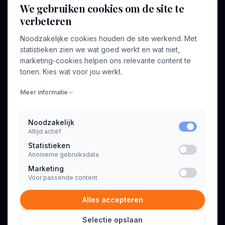
We gebruiken cookies om de site te
verbeteren
BEDRIJF
VOOR CONSULTANTS
Noodzakelijke cookies houden de site werkend. Met
Over ons
Profiel aanmaken
statistieken zien we wat goed werkt en wat niet,
Bedrijven
Inloggen
marketing-cookies helpen ons relevante content te
Voor opdrachtgevers
tonen. Kies wat voor jou werkt.
Blog
Meer informatie
Contact
Noodzakelijk
Altijd actief
INFORMATIE
Statistieken
Algemene voorwaarden
Anonieme gebruiksdata
Privacyverklaring
Marketing
Voor passende content
Alles accepteren
Selectie opslaan
© 2026 Consultant.nl. Alle rechten voorbehouden.