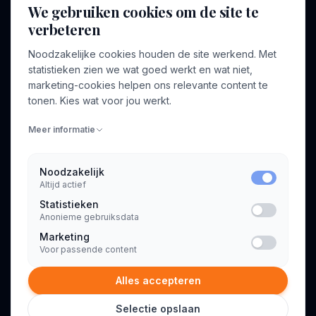
We gebruiken cookies om de site te
verbeteren
BEDRIJF
VOOR CONSULTANTS
Noodzakelijke cookies houden de site werkend. Met
Over ons
Profiel aanmaken
statistieken zien we wat goed werkt en wat niet,
Bedrijven
Inloggen
marketing-cookies helpen ons relevante content te
Voor opdrachtgevers
tonen. Kies wat voor jou werkt.
Blog
Meer informatie
Contact
Noodzakelijk
Altijd actief
INFORMATIE
Statistieken
Algemene voorwaarden
Anonieme gebruiksdata
Privacyverklaring
Marketing
Voor passende content
Alles accepteren
Selectie opslaan
© 2026 Consultant.nl. Alle rechten voorbehouden.