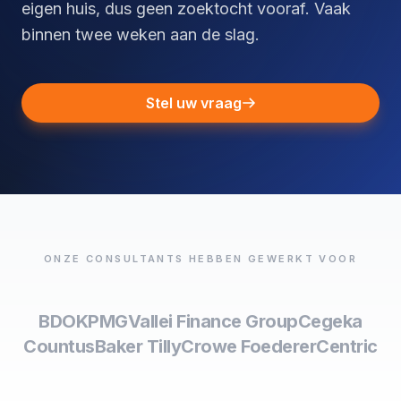
eigen huis, dus geen zoektocht vooraf. Vaak
binnen twee weken aan de slag.
Stel uw vraag
ONZE CONSULTANTS HEBBEN GEWERKT VOOR
BDO
KPMG
Vallei Finance Group
Cegeka
Countus
Baker Tilly
Crowe Foederer
Centric