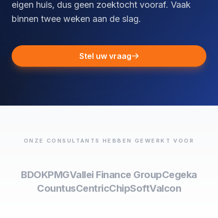
eigen huis, dus geen zoektocht vooraf. Vaak
binnen twee weken aan de slag.
Stel uw vraag
ONZE CONSULTANTS HEBBEN GEWERKT VOOR
BDO
KPMG
Vallei Finance Group
Cegeka
Countus
Centric
ChipSoft
Valcon