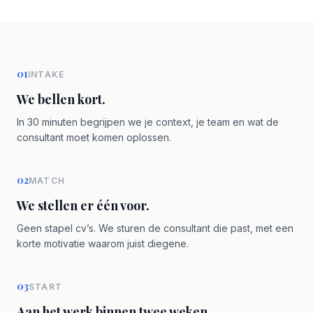
01
INTAKE
We bellen kort.
In 30 minuten begrijpen we je context, je team en wat de
consultant moet komen oplossen.
02
MATCH
We stellen er één voor.
Geen stapel cv’s. We sturen de consultant die past, met een
korte motivatie waarom juist diegene.
03
START
Aan het werk binnen twee weken.