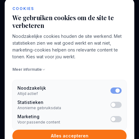
Kennisbank
COOKIES
We gebruiken cookies om de site te
verbeteren
BEDRIJF
VOOR CONSULTANTS
Noodzakelijke cookies houden de site werkend. Met
Over ons
Profiel aanmaken
statistieken zien we wat goed werkt en wat niet,
Bedrijven
Inloggen
marketing-cookies helpen ons relevante content te
Voor opdrachtgevers
tonen. Kies wat voor jou werkt.
Blog
Meer informatie
Contact
Noodzakelijk
Altijd actief
INFORMATIE
Statistieken
Algemene voorwaarden
Anonieme gebruiksdata
Privacyverklaring
Marketing
Voor passende content
Alles accepteren