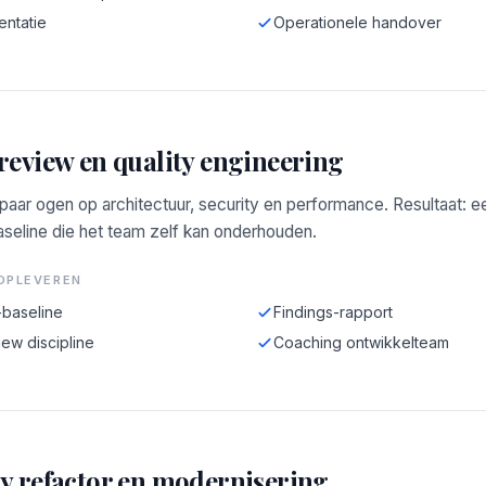
ntatie
Operationele handover
review en quality engineering
aar ogen op architectuur, security en performance. Resultaat: e
aseline die het team zelf kan onderhouden.
OPLEVEREN
-baseline
Findings-rapport
ew discipline
Coaching ontwikkelteam
y refactor en modernisering