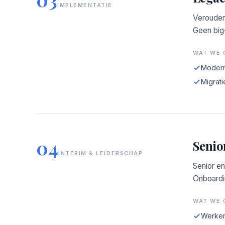
IMPLEMENTATIE
Verouder
Geen big
WAT WE 
Modern
Migrati
04
Senio
INTERIM & LEIDERSCHAP
Senior en
Onboardin
WAT WE 
Werken