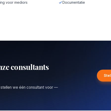
ing voor mediors
Documentatie
nze consultants
Ste
 stellen we één consultant voor —