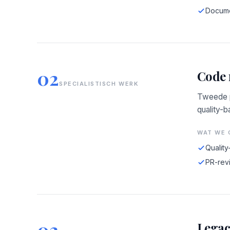
Docume
02
Code 
SPECIALISTISCH WERK
Tweede p
quality-b
WAT WE 
Quality
PR-revi
03
Legac