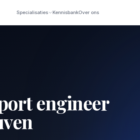
Specialisaties
Kennisbank
Over ons
port engineer
uven