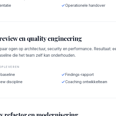
ntatie
Operationele handover
review en quality engineering
aar ogen op architectuur, security en performance. Resultaat: e
aseline die het team zelf kan onderhouden.
OPLEVEREN
-baseline
Findings-rapport
ew discipline
Coaching ontwikkelteam
y refactor en modernisering