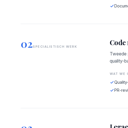
Docume
02
Code 
SPECIALISTISCH WERK
Tweede p
quality-b
WAT WE 
Quality
PR-revi
03
Legac