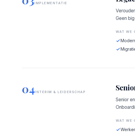
IMPLEMENTATIE
Verouder
Geen big
WAT WE 
Modern
Migrati
04
Senio
INTERIM & LEIDERSCHAP
Senior en
Onboardin
WAT WE 
Werken