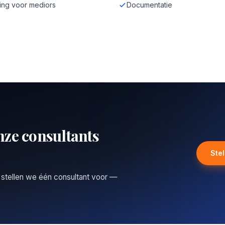
ing voor mediors
Documentatie
nze consultants
Ste
 stellen we één consultant voor —