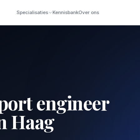
Specialisaties
Kennisbank
Over ons
port engineer
n Haag