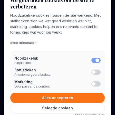
verbeteren
BEDRIJF
VOOR CONSULTANTS
Noodzakelijke cookies houden de site werkend. Met
Over ons
Profiel aanmaken
statistieken zien we wat goed werkt en wat niet,
Bedrijven
Inloggen
marketing-cookies helpen ons relevante content te
Voor opdrachtgevers
tonen. Kies wat voor jou werkt.
Blog
Meer informatie
Contact
Noodzakelijk
Altijd actief
INFORMATIE
Statistieken
Algemene voorwaarden
Anonieme gebruiksdata
Privacyverklaring
Marketing
Voor passende content
Alles accepteren
Selectie opslaan
© 2026 Consultant.nl. Alle rechten voorbehouden.