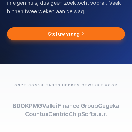
in eigen huis, dus geen zoektocht vooraf. Vaak
binnen twee weken aan de slag.
Stel uw vraag
ONZE CONSULTANTS HEBBEN GEWERKT VOOR
BDO
KPMG
Vallei Finance Group
Cegeka
Countus
Centric
ChipSoft
a.s.r.