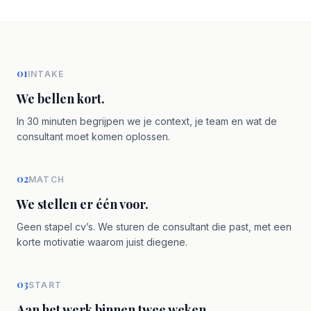
01
INTAKE
We bellen kort.
In 30 minuten begrijpen we je context, je team en wat de
consultant moet komen oplossen.
02
MATCH
We stellen er één voor.
Geen stapel cv’s. We sturen de consultant die past, met een
korte motivatie waarom juist diegene.
03
START
Aan het werk binnen twee weken.