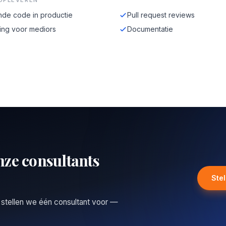
OPLEVEREN
de code in productie
Pull request reviews
ing voor mediors
Documentatie
nze consultants
Ste
 stellen we één consultant voor —