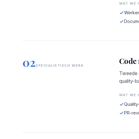
WAT WE 
Werken
Docume
02
Code 
SPECIALISTISCH WERK
Tweede p
quality-b
WAT WE 
Quality
PR-revi