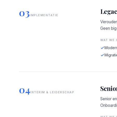
03
Legac
IMPLEMENTATIE
Verouder
Geen big
WAT WE 
Modern
Migrati
04
Senio
INTERIM & LEIDERSCHAP
Senior en
Onboardin