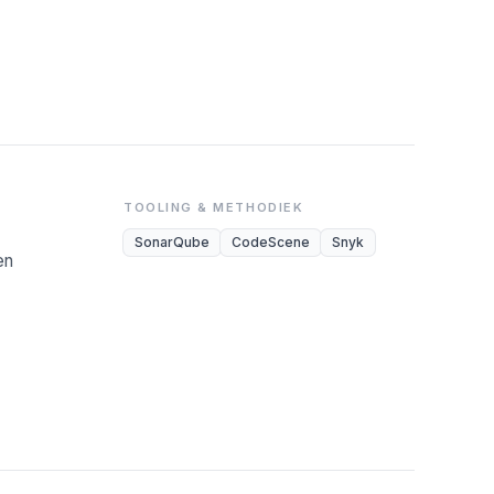
TOOLING & METHODIEK
SonarQube
CodeScene
Snyk
en