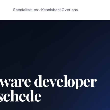
Specialisaties
Kennisbank
Over ons
tware developer
schede