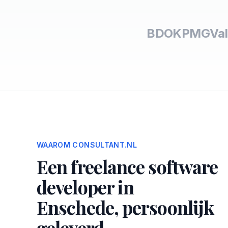
BDO
KPMG
Val
WAAROM CONSULTANT.NL
Een freelance software
developer in
Enschede, persoonlijk
geleverd.