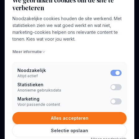
verbeteren
BEDRIJF
VOOR CONSULTANTS
Noodzakelijke cookies houden de site werkend. Met
Over ons
Profiel aanmaken
statistieken zien we wat goed werkt en wat niet,
Bedrijven
Inloggen
marketing-cookies helpen ons relevante content te
Voor opdrachtgevers
tonen. Kies wat voor jou werkt.
Blog
Meer informatie
Contact
Noodzakelijk
Altijd actief
INFORMATIE
Statistieken
Algemene voorwaarden
Anonieme gebruiksdata
Privacyverklaring
Marketing
Voor passende content
Alles accepteren
Selectie opslaan
© 2026 Consultant.nl. Alle rechten voorbehouden.