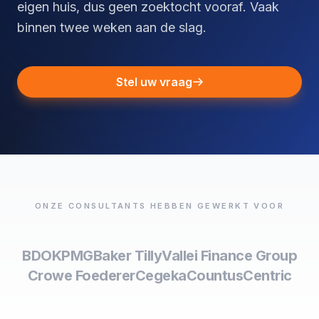
eigen huis, dus geen zoektocht vooraf. Vaak
binnen twee weken aan de slag.
Stel uw vraag
ONZE CONSULTANTS HEBBEN GEWERKT VOOR
BDO
KPMG
Baker Tilly
Vallei Finance Group
Crowe Foederer
Cegeka
Countus
Centric