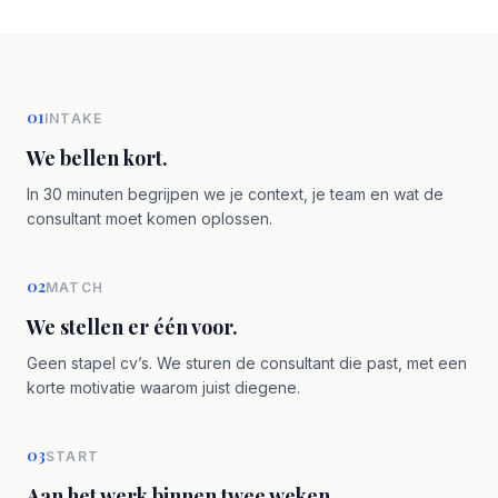
01
INTAKE
We bellen kort.
In 30 minuten begrijpen we je context, je team en wat de
consultant moet komen oplossen.
02
MATCH
We stellen er één voor.
Geen stapel cv’s. We sturen de consultant die past, met een
korte motivatie waarom juist diegene.
03
START
Aan het werk binnen twee weken.