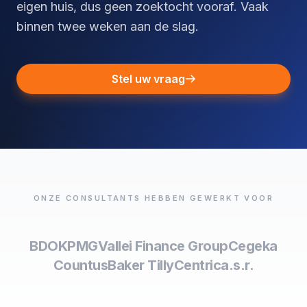
eigen huis, dus geen zoektocht vooraf. Vaak
binnen twee weken aan de slag.
Stel uw vraag
ONZE CONSULTANTS HEBBEN GEWERKT VOOR
BDO
KPMG
Vallei Finance Group
Cegeka
Countus
Baker Tilly
Centric
a.s.r.