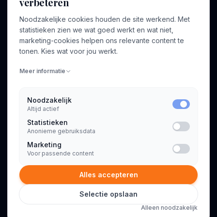
verbeteren
BEDRIJF
VOOR CONSULTANTS
Noodzakelijke cookies houden de site werkend. Met
Over ons
Profiel aanmaken
statistieken zien we wat goed werkt en wat niet,
Bedrijven
Inloggen
marketing-cookies helpen ons relevante content te
Voor opdrachtgevers
tonen. Kies wat voor jou werkt.
Blog
Meer informatie
Contact
Noodzakelijk
Altijd actief
INFORMATIE
Statistieken
Algemene voorwaarden
Anonieme gebruiksdata
Privacyverklaring
Marketing
Voor passende content
Alles accepteren
Selectie opslaan
© 2026 Consultant.nl. Alle rechten voorbehouden.
Alleen noodzakelijk