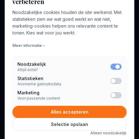
verbeteren
BEDRIJF
VOOR CONSULTANTS
Noodzakelijke cookies houden de site werkend. Met
Over ons
Profiel aanmaken
statistieken zien we wat goed werkt en wat niet,
Bedrijven
Inloggen
marketing-cookies helpen ons relevante content te
Voor opdrachtgevers
tonen. Kies wat voor jou werkt.
Blog
Meer informatie
Contact
Noodzakelijk
Altijd actief
INFORMATIE
Statistieken
Algemene voorwaarden
Anonieme gebruiksdata
Privacyverklaring
Marketing
Voor passende content
Alles accepteren
Selectie opslaan
© 2026 Consultant.nl. Alle rechten voorbehouden.
Alleen noodzakelijk