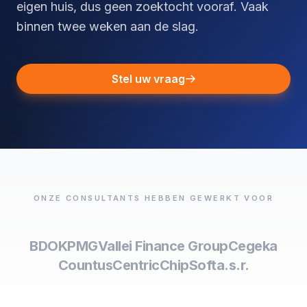
eigen huis, dus geen zoektocht vooraf. Vaak
binnen twee weken aan de slag.
Stel uw vraag
ONZE CONSULTANTS HEBBEN GEWERKT VOOR
BDO
KPMG
Vallei Finance Group
Cegeka
Countus
Centric
ChipSoft
a.s.r.