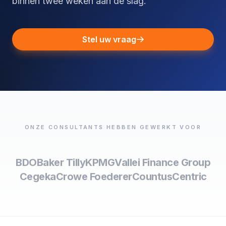
binnen twee weken aan de slag.
Stel uw vraag
ONZE CONSULTANTS HEBBEN GEWERKT VOOR
BDO
Baker Tilly
KPMG
Vallei Finance Group
Cegeka
Crowe Foederer
Countus
Centric