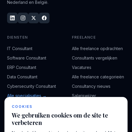
Nederland en België.
DIENSTEN
FREELANCE
IT Consultant
Alle freelance opdrachten
Software Consultant
Consultants vergelijken
ERP Consultant
Vacatures
Data Consultant
Alle freelance categorieën
Cybersecurity Consultant
Consultancy nieuws
Alle specialisaties →
Salariswijzer
Kennisbank
COOKIES
We gebruiken cookies om de site te
verbeteren
BEDRIJF
VOOR CONSULTANTS