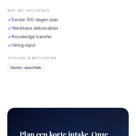
WAT WE OPLEVEREN
Eerste-100-dagen plan
Werkbare deliverables
Knowledge transfer
Hiring-input
TOOLING & METHODIEK
Sector-specifiek
CONCREET VRAAGSTUK?
Plan een korte intake. Onze