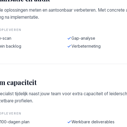
e oplossingen meten en aantoonbaar verbeteren. Met concrete a
ng na implementatie.
OPLEVEREN
y-scan
Gap-analyse
win backlog
Verbetermeting
im capaciteit
ecialist tijdelijk naast jouw team voor extra capaciteit of leidersc
zetbare profielen.
OPLEVEREN
-100-dagen plan
Werkbare deliverables