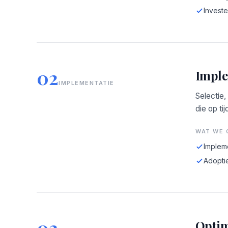
Investe
02
Imple
IMPLEMENTATIE
Selectie,
die op tij
WAT WE 
Implem
Adopti
03
Optim