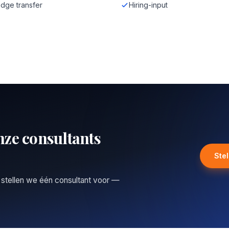
dge transfer
Hiring-input
nze consultants
Ste
 stellen we één consultant voor —