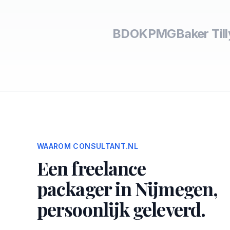
BDO
KPMG
Baker Till
WAAROM CONSULTANT.NL
Een freelance
packager in Nijmegen,
persoonlijk geleverd.