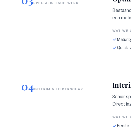
SPECIALISTISCH WERK
Bestaand
een meti
WAT WE 
Maturit
Quick-
04
Inter
INTERIM & LEIDERSCHAP
Senior sp
Direct in
WAT WE 
Eerste