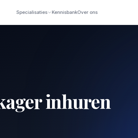
Specialisaties
Kennisbank
Over ons
kager inhuren