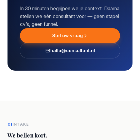
In 30 minuten begrijpen we je context. Daarna
stellen we één consultant voor — geen stapel
cv’s, geen funnel.
Stel uw vraag
hallo@consultant.nl
01
INTAKE
We bellen kort.