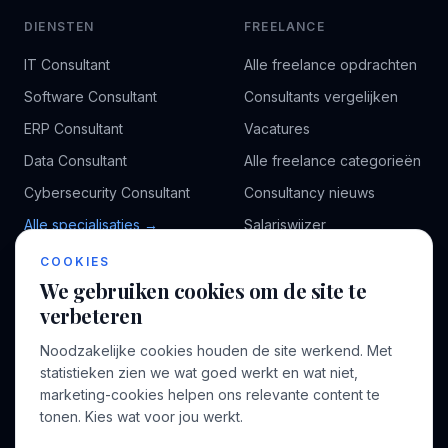
DIENSTEN
FREELANCE
IT Consultant
Alle freelance opdrachten
Software Consultant
Consultants vergelijken
ERP Consultant
Vacatures
Data Consultant
Alle freelance categorieën
Cybersecurity Consultant
Consultancy nieuws
Alle specialisaties →
Salariswijzer
Kennisbank
COOKIES
We gebruiken cookies om de site te
verbeteren
BEDRIJF
VOOR CONSULTANTS
Noodzakelijke cookies houden de site werkend. Met
Over ons
Profiel aanmaken
statistieken zien we wat goed werkt en wat niet,
Bedrijven
Inloggen
marketing-cookies helpen ons relevante content te
Voor opdrachtgevers
tonen. Kies wat voor jou werkt.