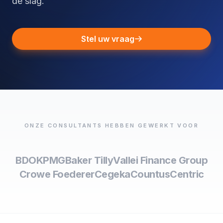
de slag.
Stel uw vraag
ONZE CONSULTANTS HEBBEN GEWERKT VOOR
BDO
KPMG
Baker Tilly
Vallei Finance Group
Crowe Foederer
Cegeka
Countus
Centric