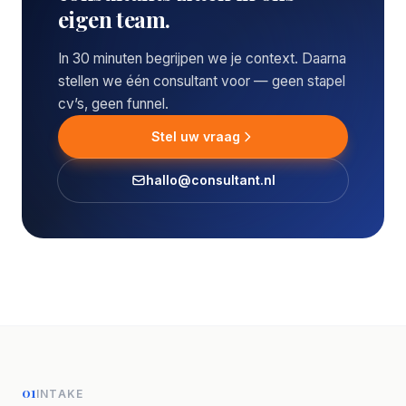
eigen team.
In 30 minuten begrijpen we je context. Daarna
stellen we één consultant voor — geen stapel
cv’s, geen funnel.
Stel uw vraag
hallo@consultant.nl
01
INTAKE