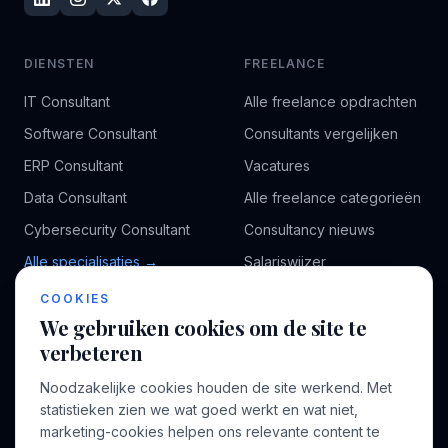
DIENSTEN
FREELANCE
IT Consultant
Alle freelance opdrachten
Software Consultant
Consultants vergelijken
ERP Consultant
Vacatures
Data Consultant
Alle freelance categorieën
Cybersecurity Consultant
Consultancy nieuws
Alle specialisaties →
Salariswijzer
Kennisbank
COOKIES
We gebruiken cookies om de site te
verbeteren
BEDRIJF
VOOR CONSULTANTS
Noodzakelijke cookies houden de site werkend. Met
Over ons
Profiel aanmaken
statistieken zien we wat goed werkt en wat niet,
Bedrijven
Inloggen
marketing-cookies helpen ons relevante content te