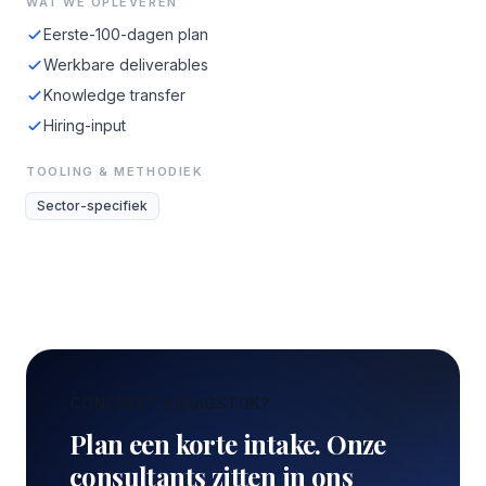
WAT WE OPLEVEREN
Eerste-100-dagen plan
Werkbare deliverables
Knowledge transfer
Hiring-input
TOOLING & METHODIEK
Sector-specifiek
CONCREET VRAAGSTUK?
Plan een korte intake. Onze
consultants zitten in ons