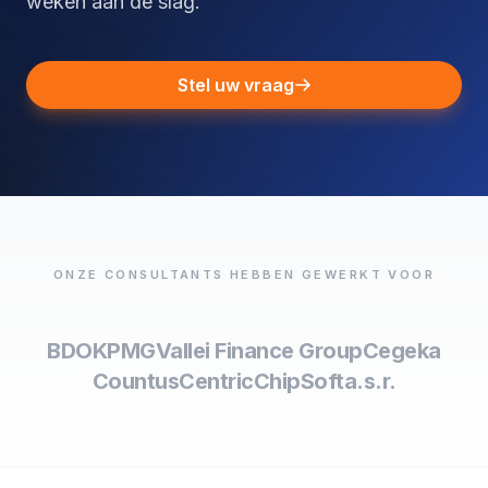
weken aan de slag.
Stel uw vraag
ONZE CONSULTANTS HEBBEN GEWERKT VOOR
BDO
KPMG
Vallei Finance Group
Cegeka
Countus
Centric
ChipSoft
a.s.r.