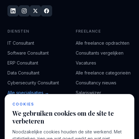
DIENSTEN
FREELANCE
IT Consultant
Alle freelance opdrachten
Software Consultant
Consultants vergelijken
ERP Consultant
Vacatures
Data Consultant
Alle freelance categorieën
Cybersecurity Consultant
Consultancy nieuws
Alle specialisaties →
Salariswijzer
Kennisbank
COOKIES
We gebruiken cookies om de site te
verbeteren
BEDRIJF
VOOR CONSULTANTS
Noodzakelijke cookies houden de site werkend. Met
Over ons
Profiel aanmaken
statistieken zien we wat goed werkt en wat niet,