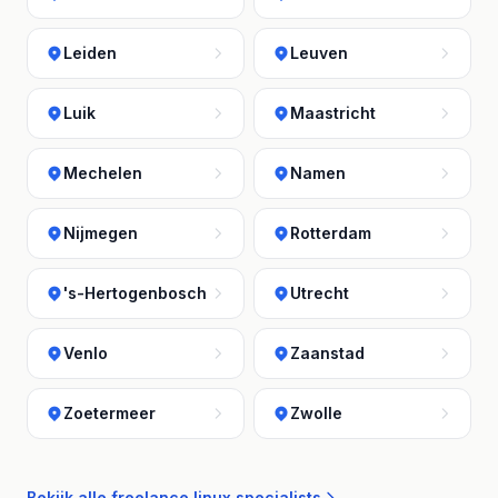
Leiden
Leuven
Luik
Maastricht
Mechelen
Namen
Nijmegen
Rotterdam
's-Hertogenbosch
Utrecht
Venlo
Zaanstad
Zoetermeer
Zwolle
Bekijk alle freelance linux specialists