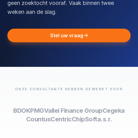
geen zoektocht vooraf. Vaak binnen twee
weken aan de slag.
Stel uw vraag
ONZE CONSULTANTS HEBBEN GEWERKT VOOR
BDO
KPMG
Vallei Finance Group
Cegeka
Countus
Centric
ChipSoft
a.s.r.