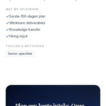
WAT WE OPLEVEREN
Eerste-100-dagen plan
Werkbare deliverables
Knowledge transfer
Hiring-input
TOOLING & METHODIEK
Sector-specifiek
CONCREET VRAAGSTUK?
Plan een korte intake. Onze