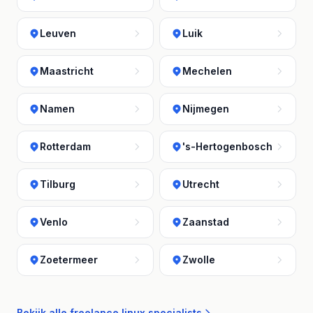
Leuven
Luik
Maastricht
Mechelen
Namen
Nijmegen
Rotterdam
's-Hertogenbosch
Tilburg
Utrecht
Venlo
Zaanstad
Zoetermeer
Zwolle
Bekijk alle freelance linux specialists