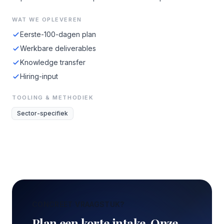
WAT WE OPLEVEREN
Eerste-100-dagen plan
Werkbare deliverables
Knowledge transfer
Hiring-input
TOOLING & METHODIEK
Sector-specifiek
CONCREET VRAAGSTUK?
Plan een korte intake. Onze