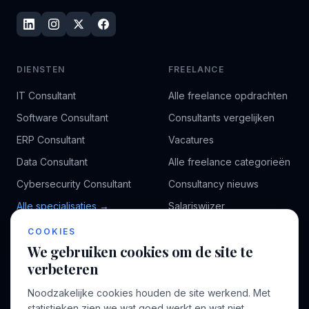
DIENSTEN
FREELANCE
IT Consultant
Alle freelance opdrachten
Software Consultant
Consultants vergelijken
ERP Consultant
Vacatures
Data Consultant
Alle freelance categorieën
Cybersecurity Consultant
Consultancy nieuws
Alle specialisaties →
Salariswijzer
Kennisbank
COOKIES
We gebruiken cookies om de site te
verbeteren
BEDRIJF
VOOR CONSULTANTS
Noodzakelijke cookies houden de site werkend. Met
Over ons
Profiel aanmaken
statistieken zien we wat goed werkt en wat niet,