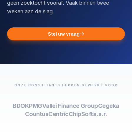
geen zoektocht vooraf. Vaak binnen twee
weken aan de slag.
Stel uw vraag
ONZE CONSULTANTS HEBBEN GEWERKT VOOR
BDO
KPMG
Vallei Finance Group
Cegeka
Countus
Centric
ChipSoft
a.s.r.